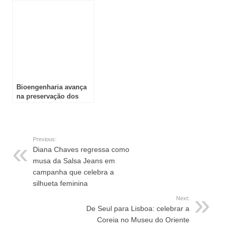
adultos por medo ou
futuro da saúde
vergonha
Bioengenharia avança
na preservação dos
ovários e regeneração
do útero em
sobreviventes de
cancro Investigadores
Previous:
espanhóis criam
Diana Chaves regressa como
réplicas tridimensionais
musa da Salsa Jeans em
de tecidos humanos
para restaurar a
campanha que celebra a
fertilidade
silhueta feminina
Next:
De Seul para Lisboa: celebrar a
Coreia no Museu do Oriente