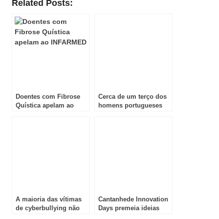
Related Posts:
Doentes com Fibrose
Cerca de um terço dos
Quística apelam ao
homens portugueses
INFARMED
nunca ouviu falar de
endometriose
A maioria das vítimas
Cantanhede Innovation
de cyberbullying não
Days premeia ideias
procura ajuda dos
inovadoras para o