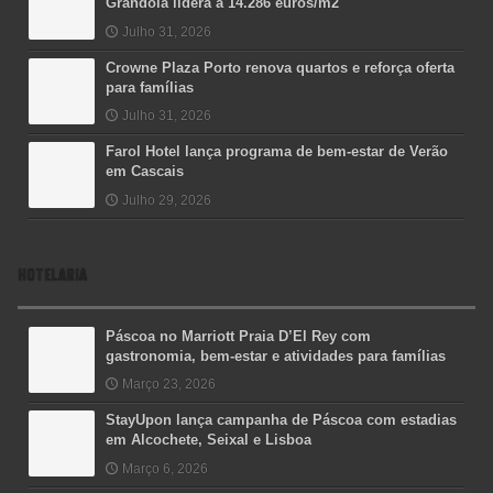
Grândola lidera a 14.286 euros/m2
Julho 31, 2026
Crowne Plaza Porto renova quartos e reforça oferta
para famílias
Julho 31, 2026
Farol Hotel lança programa de bem-estar de Verão
em Cascais
Julho 29, 2026
HOTELARIA
Páscoa no Marriott Praia D’El Rey com
gastronomia, bem-estar e atividades para famílias
Março 23, 2026
StayUpon lança campanha de Páscoa com estadias
em Alcochete, Seixal e Lisboa
Março 6, 2026