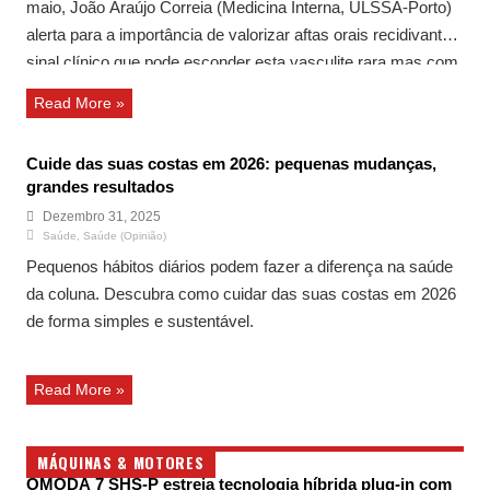
maio, João Araújo Correia (Medicina Interna, ULSSA-Porto)
alerta para a importância de valorizar aftas orais recidivantes,
sinal clínico que pode esconder esta vasculite rara mas com
impacto significativo na qualidade de vida e, em casos
Read More »
graves, na visão e em órgãos vitais.
Cuide das suas costas em 2026: pequenas mudanças,
grandes resultados
Dezembro 31, 2025
Saúde
,
Saúde (Opinião)
Pequenos hábitos diários podem fazer a diferença na saúde
da coluna. Descubra como cuidar das suas costas em 2026
de forma simples e sustentável.
Read More »
MÁQUINAS & MOTORES
OMODA 7 SHS-P estreia tecnologia híbrida plug-in com