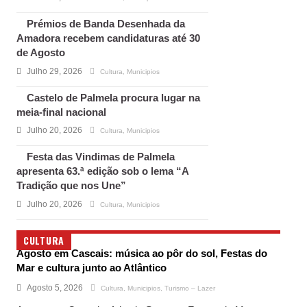
Prémios de Banda Desenhada da
Amadora recebem candidaturas até 30
de Agosto
Julho 29, 2026
Cultura
,
Municipios
Castelo de Palmela procura lugar na
meia-final nacional
Julho 20, 2026
Cultura
,
Municipios
Festa das Vindimas de Palmela
apresenta 63.ª edição sob o lema “A
Tradição que nos Une”
Julho 20, 2026
Cultura
,
Municipios
CULTURA
Agosto em Cascais: música ao pôr do sol, Festas do
Mar e cultura junto ao Atlântico
Agosto 5, 2026
Cultura
,
Municipios
,
Turismo – Lazer