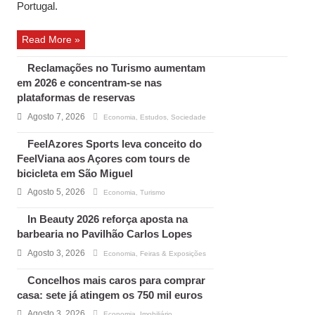
Portugal.
Read More »
Reclamações no Turismo aumentam
em 2026 e concentram-se nas
plataformas de reservas
Agosto 7, 2026
Economia
,
Estudos
,
Sociedade
FeelAzores Sports leva conceito do
FeelViana aos Açores com tours de
bicicleta em São Miguel
Agosto 5, 2026
Economia
,
Turismo
In Beauty 2026 reforça aposta na
barbearia no Pavilhão Carlos Lopes
Agosto 3, 2026
Economia
,
Feiras & Exposições
Concelhos mais caros para comprar
casa: sete já atingem os 750 mil euros
Agosto 3, 2026
Economia
,
Imobiliário