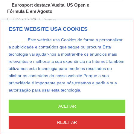
Eurosport destaca Vuelta, US Open e
Fórmula E em Agosto
Julho 20, 2026
Desporto
ESTE WEBSITE USA COOKIES
Mundial FIFA no TikTok bate recorde
com 24,1 mil milhões de visualizações
................Este website usa Cookies,de forma a personalizar
Julho 17, 2026
Desporto
,
Redes Sociais
a publicidade e conteúdos que segue ou procura.Esta
tecnologia vai ajudar-nos a mostrar-lhe os anúncios mais
GASTRO & VINHOS
relevantes e melhorar a sua experiência na Internet.Também
Costa Boal Branco 2025: nova colheita reforça aposta
utilizamos esta tecnologia para medir os resultados ou
nos brancos do Douro
alinhar os conteúdos do nosso website.Porque a sua
Julho 29, 2026
Sociedade
,
Vinhos
privacidade é importante para nós,estamos a pedir a sua
autorização para usar esta tecnologia.
LER MAIS
Costa Boal Branco 2025 chega ao mercado a 10 euros.
Nova colheita do Douro assenta em quatro castas
ACEITAR
autóctones e vinhas a 550 metros.
Read More »
REJEITAR
34.ª edição, festival estreia a primeira