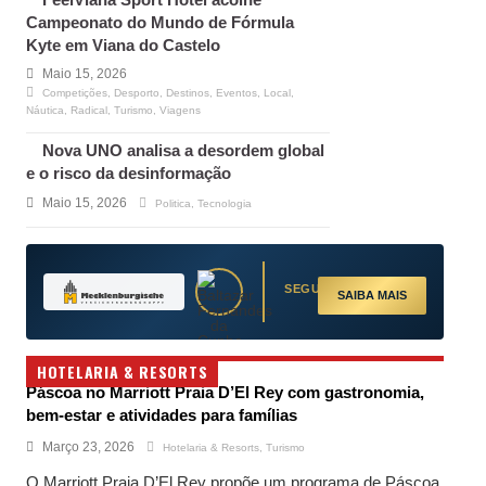
Campeonato do Mundo de Fórmula
Kyte em Viana do Castelo
Maio 15, 2026
Competições
,
Desporto
,
Destinos
,
Eventos
,
Local
,
Náutica
,
Radical
,
Turismo
,
Viagens
Nova UNO analisa a desordem global
e o risco da desinformação
Maio 15, 2026
Politica
,
Tecnologia
SEGUROS NA ALEMANHA
SAIBA MAIS
HOTELARIA & RESORTS
Páscoa no Marriott Praia D’El Rey com gastronomia,
bem-estar e atividades para famílias
Março 23, 2026
Hotelaria & Resorts
,
Turismo
O Marriott Praia D’El Rey propõe um programa de Páscoa