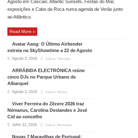
Agosto em Cascais: Atlantic Sunsets, Festas do Mar,
exposições e Cabo da Roca numa agenda de Verão junto
ao Atlântico.
Read More »
Avatar Aang: O Último Airbender
estreia na SkyShowtime a 22 de Agosto
Agosto 3, 2026
Cultura
,
Televisão
ARRÁBIDA ELECTRÓNICA reúne
cinco DJs no Parque Urbano de
Albarquel
Agosto 3, 2026
Cultura
,
Música
Viver Ferreira do Zêzere 2026 traz
Némanus, Carolina Deslandes e José
Cid ao concelho
Julho 31, 2026
Cultura
,
Municipios
Novas 7 Maravilhas de Portugal: