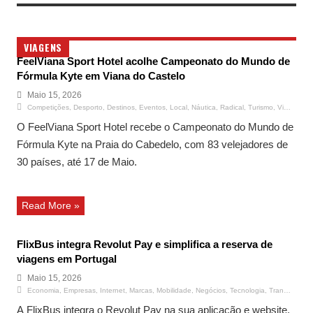
VIAGENS
FeelViana Sport Hotel acolhe Campeonato do Mundo de
Fórmula Kyte em Viana do Castelo
Maio 15, 2026
Competições
,
Desporto
,
Destinos
,
Eventos
,
Local
,
Náutica
,
Radical
,
Turismo
,
Viagens
O FeelViana Sport Hotel recebe o Campeonato do Mundo de
Fórmula Kyte na Praia do Cabedelo, com 83 velejadores de
30 países, até 17 de Maio.
Read More »
FlixBus integra Revolut Pay e simplifica a reserva de
viagens em Portugal
Maio 15, 2026
Economia
,
Empresas
,
Internet
,
Marcas
,
Mobilidade
,
Negócios
,
Tecnologia
,
Transportes
,
A FlixBus integra o Revolut Pay na sua aplicação e website,