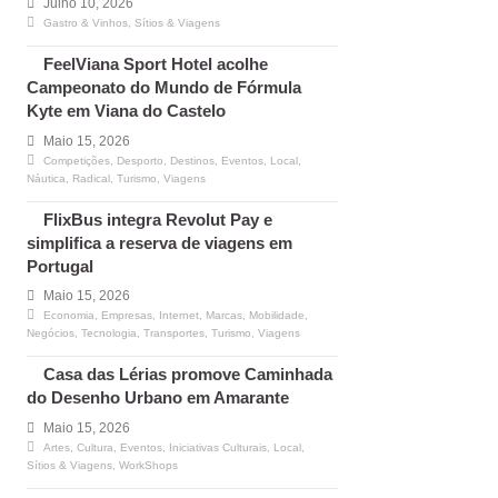
Julho 10, 2026
Gastro & Vinhos
,
Sítios & Viagens
FeelViana Sport Hotel acolhe
Campeonato do Mundo de Fórmula
Kyte em Viana do Castelo
Maio 15, 2026
Competições
,
Desporto
,
Destinos
,
Eventos
,
Local
,
Náutica
,
Radical
,
Turismo
,
Viagens
FlixBus integra Revolut Pay e
simplifica a reserva de viagens em
Portugal
Maio 15, 2026
Economia
,
Empresas
,
Internet
,
Marcas
,
Mobilidade
,
Negócios
,
Tecnologia
,
Transportes
,
Turismo
,
Viagens
Casa das Lérias promove Caminhada
do Desenho Urbano em Amarante
Maio 15, 2026
Artes
,
Cultura
,
Eventos
,
Iniciativas Culturais
,
Local
,
Sítios & Viagens
,
WorkShops