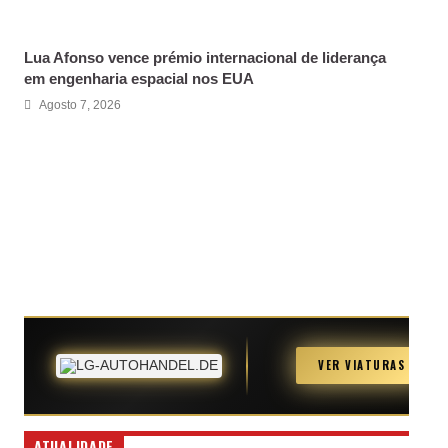
Lua Afonso vence prémio internacional de liderança
em engenharia espacial nos EUA
Agosto 7, 2026
IMPORTAÇÃO
AUTOMÓVEL
·
ALEMANHA
→
VER VIATURAS
PORTUGAL
reto da Alemanha, sem intermediários · Mais de
500 viaturas
ATUALIDADE