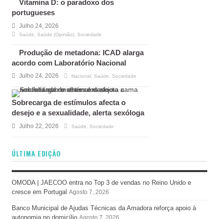
Vitamina D: o paradoxo dos
portugueses
Julho 24, 2026
Saúde
,
Saúde (Opinião)
,
Sociedade
Produção de metadona: ICAD alarga
acordo com Laboratório Nacional
Julho 24, 2026
Nacional
,
Saúde
,
Sociedade
Sobrecarga de estímulos afecta o
desejo e a sexualidade, alerta sexóloga
Julho 22, 2026
Saúde
,
Sociedade
ÚLTIMA EDIÇÃO
OMODA | JAECOO entra no Top 3 de vendas no Reino Unido e
cresce em Portugal
Agosto 7, 2026
Banco Municipal de Ajudas Técnicas da Amadora reforça apoio à
autonomia no domicílio
Agosto 7, 2026