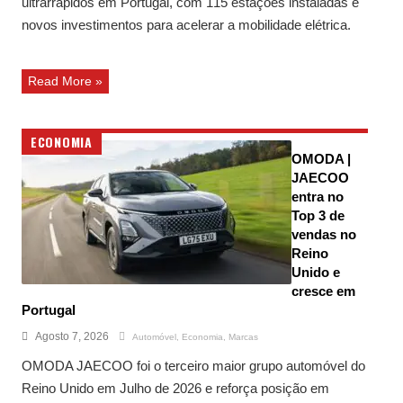
ultrarrápidos em Portugal, com 115 estações instaladas e
novos investimentos para acelerar a mobilidade elétrica.
Read More »
ECONOMIA
OMODA |
JAECOO
entra no
Top 3 de
vendas no
Reino
Unido e
cresce em
Portugal
Agosto 7, 2026
Automóvel
,
Economia
,
Marcas
OMODA JAECOO foi o terceiro maior grupo automóvel do
Reino Unido em Julho de 2026 e reforça posição em