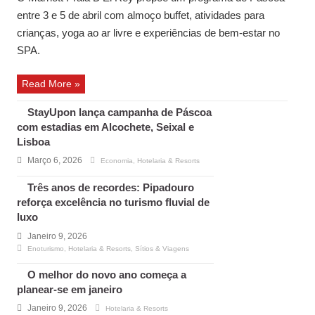
entre 3 e 5 de abril com almoço buffet, atividades para
crianças, yoga ao ar livre e experiências de bem-estar no
SPA.
Read More »
StayUpon lança campanha de Páscoa
com estadias em Alcochete, Seixal e
Lisboa
Março 6, 2026
Economia
,
Hotelaria & Resorts
Três anos de recordes: Pipadouro
reforça excelência no turismo fluvial de
luxo
Janeiro 9, 2026
Enoturismo
,
Hotelaria & Resorts
,
Sítios & Viagens
O melhor do novo ano começa a
planear-se em janeiro
Janeiro 9, 2026
Hotelaria & Resorts