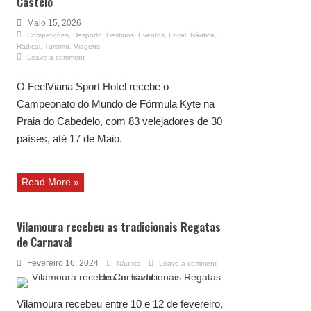
Castelo
Maio 15, 2026
Competições
,
Desporto
,
Destinos
,
Eventos
,
Local
,
Náutica
,
Radical
,
Turismo
,
Viagens
Leave a comment
O FeelViana Sport Hotel recebe o
Campeonato do Mundo de Fórmula Kyte na
Praia do Cabedelo, com 83 velejadores de 30
países, até 17 de Maio.
Read More »
Vilamoura recebeu as tradicionais Regatas
de Carnaval
Fevereiro 16, 2024
Náutica
Leave a comment
Vilamoura recebeu entre 10 e 12 de fevereiro,