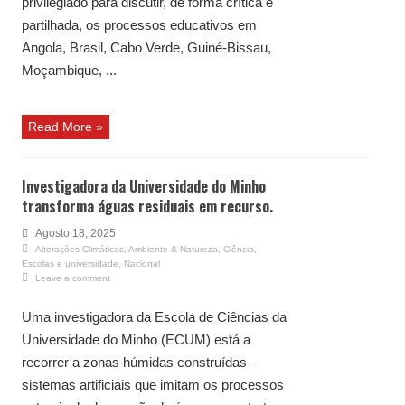
privilegiado para discutir, de forma crítica e
partilhada, os processos educativos em
Angola, Brasil, Cabo Verde, Guiné-Bissau,
Moçambique, ...
Read More »
Investigadora da Universidade do Minho
transforma águas residuais em recurso.
Agosto 18, 2025
Alterações Climáticas
,
Ambiente & Natureza
,
Ciência
,
Escolas e universidade
,
Nacional
Leave a comment
Uma investigadora da Escola de Ciências da
Universidade do Minho (ECUM) está a
recorrer a zonas húmidas construídas –
sistemas artificiais que imitam os processos