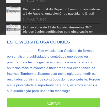
Agosto 7, 2026
Dia Internacional do Orgasmo Feminino assinala-se
a 8 de Agosto: uma efeméride nascida no Brasil
Agosto 7, 2026
Eclipse solar de 12 de Agosto: Amoreiras 360º
oferece óculos certificados para observação em
Lisboa
ESTE WEBSITE USA COOKIES
Agosto 7, 2026
Lua Afonso vence prémio internacional de liderança
. . . . . . . . . . . . . . . . Este website usa Cookies, de forma a
em engenharia espacial nos EUA
personalizar a publicidade e conteúdos que segue ou
Agosto 7, 2026
procura. Esta tecnologia vai ajudar-nos a mostrar-lhe os
anúncios mais relevantes e melhorar a sua experiência na
Preparar o carro para as férias de Verão
Internet. Também utilizamos esta tecnologia para medir os
Agosto 5, 2026
resultados ou alinhar os conteúdos do nosso website. Porque
a sua privacidade é importante para nós, estamos a pedir a
sua autorização para usar esta tecnologia.
LER MAIS
ACEITAR