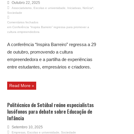
Outubro 22, 2025
Associativismo
,
Escolas e universidade
,
Iniciativas
,
Notícia*
,
Sociedade
Comentários fechados
em Conferência “Inspira Barreiro” regressa para promover a
cultura empreendedora
A conferência “Inspira Barreiro” regressa a 29
de outubro, promovendo a cultura
empreendedora e a partilha de experiências
entre estudantes, empresários e criadores.
Read More »
Politécnico de Setúbal reúne especialistas
lusófonos para debate sobre Educação de
Infância
Setembro 10, 2025
Empresas
,
Escolas e universidade
,
Sociedade