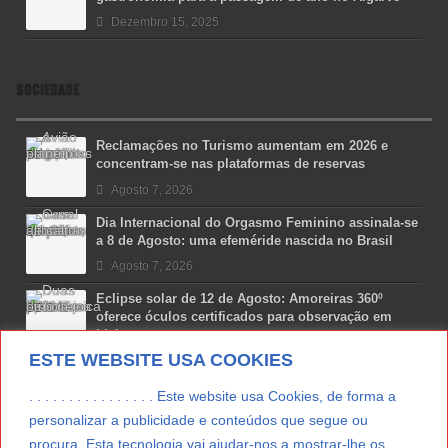
Dezembro 15, 2025
SOCIEDADE
Reclamações no Turismo aumentam em 2026 e
concentram-se nas plataformas de reservas
Agosto 7, 2026
Dia Internacional do Orgasmo Feminino assinala-se
a 8 de Agosto: uma efeméride nascida no Brasil
Agosto 7, 2026
Eclipse solar de 12 de Agosto: Amoreiras 360º
oferece óculos certificados para observação em
Lisboa
ESTE WEBSITE USA COOKIES
Agosto 7, 2026
Lua Afonso vence prémio internacional de liderança
. . . . . . . . . . . . . . . . Este website usa Cookies, de forma a
em engenharia espacial nos EUA
personalizar a publicidade e conteúdos que segue ou
Agosto 7, 2026
procura. Esta tecnologia vai ajudar-nos a mostrar-lhe os