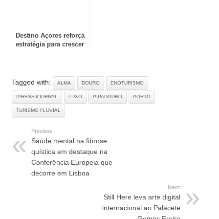
Destino Açores reforça
estratégia para crescer
no inverno e aumentar
valor turístico
Tagged with:
ALMA
DOURO
ENOTURISMO
IPRESSJOURNAL
LUXO
PIPADOURO
PORTO
TURISMO FLUVIAL
Previous:
Saúde mental na fibrose
quística em destaque na
Conferência Europeia que
decorre em Lisboa
Next:
Still Here leva arte digital
internacional ao Palacete
Gomes Freire