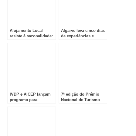
Alojamento Local
Algarve leva cinco dias
resiste à sazonalidade:
de experiências e
LovelyStay cresce no
estratégia à BTL 2026
verão e mantém
rentabilidade no outono
IVDP e AICEP lançam
7ª edição do Prémio
programa para
Nacional de Turismo
exportação de vinhos
distingue os
vencedores de 2025