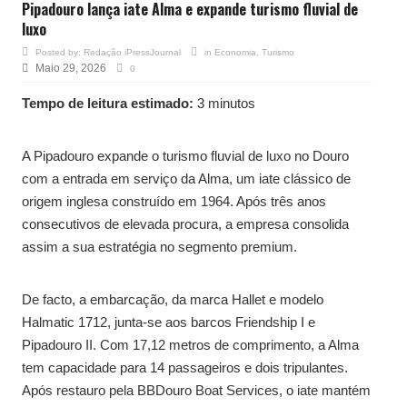
Pipadouro lança iate Alma e expande turismo fluvial de
luxo
Posted by:
Redação iPressJournal
in
Economia
,
Turismo
Maio 29, 2026
0
Tempo de leitura estimado:
3 minutos
A Pipadouro expande o turismo fluvial de luxo no Douro
com a entrada em serviço da Alma, um iate clássico de
origem inglesa construído em 1964. Após três anos
consecutivos de elevada procura, a empresa consolida
assim a sua estratégia no segmento premium.
De facto, a embarcação, da marca Hallet e modelo
Halmatic 1712, junta-se aos barcos Friendship I e
Pipadouro II. Com 17,12 metros de comprimento, a Alma
tem capacidade para 14 passageiros e dois tripulantes.
Após restauro pela BBDouro Boat Services, o iate mantém