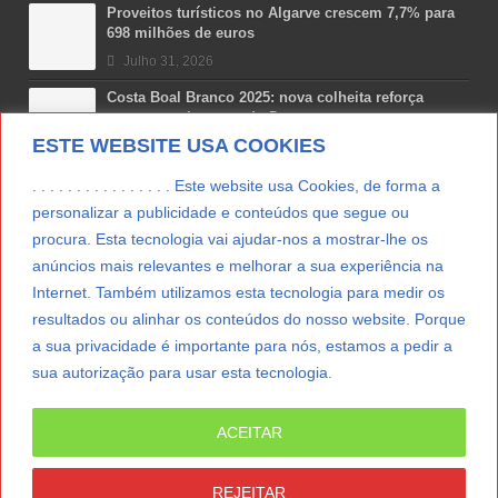
Proveitos turísticos no Algarve crescem 7,7% para
698 milhões de euros
Julho 31, 2026
Costa Boal Branco 2025: nova colheita reforça
aposta nos brancos do Douro
ESTE WEBSITE USA COOKIES
Julho 29, 2026
Novas 7 Maravilhas de Portugal: Setúbal recebe
. . . . . . . . . . . . . . . . Este website usa Cookies, de forma a
final regional da Grande Lisboa
personalizar a publicidade e conteúdos que segue ou
Julho 29, 2026
procura. Esta tecnologia vai ajudar-nos a mostrar-lhe os
anúncios mais relevantes e melhorar a sua experiência na
Vitamina D: o paradoxo dos portugueses
Internet. Também utilizamos esta tecnologia para medir os
Julho 24, 2026
resultados ou alinhar os conteúdos do nosso website. Porque
a sua privacidade é importante para nós, estamos a pedir a
sua autorização para usar esta tecnologia.
LER MAIS
ACEITAR
© Copyright 2012/2026 IpressJournal, Direitos
Reservados. |
Estatuto Editorial
|
Ficha Técnica
|
REJEITAR
CONTATO
|
SUBSCREVER NEWSLETTER
|