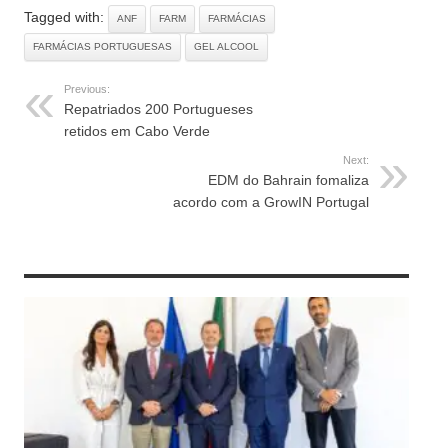
Tagged with:
ANF
FARM
FARMÁCIAS
FARMÁCIAS PORTUGUESAS
GEL ALCOOL
Previous:
Repatriados 200 Portugueses
retidos em Cabo Verde
Next:
EDM do Bahrain fomaliza
acordo com a GrowIN Portugal
RELATED ARTICLES