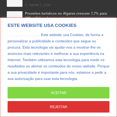
Agosto 3, 2026
Proveitos turísticos no Algarve crescem 7,7% para
698 milhões de euros
ESTE WEBSITE USA COOKIES
Julho 31, 2026
Costa Boal Branco 2025: nova colheita reforça
. . . . . . . . . . . . . . . . Este website usa Cookies, de forma a
aposta nos brancos do Douro
personalizar a publicidade e conteúdos que segue ou
Julho 29, 2026
procura. Esta tecnologia vai ajudar-nos a mostrar-lhe os
anúncios mais relevantes e melhorar a sua experiência na
Novas 7 Maravilhas de Portugal: Setúbal recebe
final regional da Grande Lisboa
Internet. Também utilizamos esta tecnologia para medir os
Julho 29, 2026
resultados ou alinhar os conteúdos do nosso website. Porque
a sua privacidade é importante para nós, estamos a pedir a
sua autorização para usar esta tecnologia.
LER MAIS
ACEITAR
© Copyright 2012/2026 IpressJournal, Direitos
Reservados. |
Estatuto Editorial
|
Ficha Técnica
|
REJEITAR
CONTATO
|
SUBSCREVER NEWSLETTER
|
SpringParty
|
Suporte Técnico
|