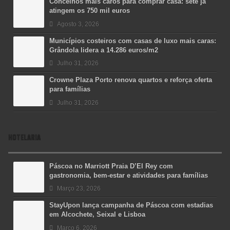
Concelhos mais caros para comprar casa: sete já
atingem os 750 mil euros
Agosto 3, 2026
Municípios costeiros com casas de luxo mais caras:
Grândola lidera a 14.286 euros/m2
Julho 31, 2026
Crowne Plaza Porto renova quartos e reforça oferta
para famílias
Julho 31, 2026
HOTELARIA
Páscoa no Marriott Praia D’El Rey com
gastronomia, bem-estar e atividades para famílias
Março 23, 2026
StayUpon lança campanha de Páscoa com estadias
em Alcochete, Seixal e Lisboa
Março 6, 2026