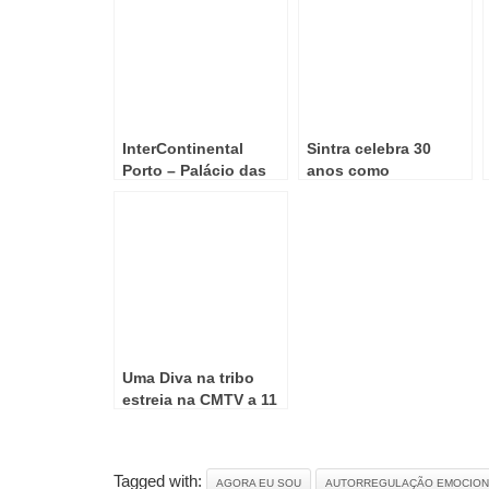
InterContinental
Sintra celebra 30
Porto – Palácio das
anos como
Cardosas inaugura
Património da
iluminação de Natal a
Humanidade com três
29 de novembro
dias de festa e
atividades especiais
Uma Diva na tribo
estreia na CMTV a 11
de junho
Tagged with:
AGORA EU SOU
AUTORREGULAÇÃO EMOCION