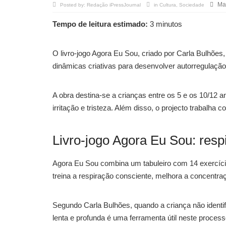
Ma
Posted by:
Redação iPressJournal
in
Cultura
,
Sociedade
Tempo de leitura estimado:
3 minutos
O livro-jogo Agora Eu Sou, criado por Carla Bulhões
dinâmicas criativas para desenvolver autorregulaçã
A obra destina-se a crianças entre os 5 e os 10/12 a
irritação e tristeza. Além disso, o projecto trabalh
Livro-jogo Agora Eu Sou: res
Agora Eu Sou combina um tabuleiro com 14 exercícios
treina a respiração consciente, melhora a concentra
Segundo Carla Bulhões, quando a criança não identifi
lenta e profunda é uma ferramenta útil neste processo