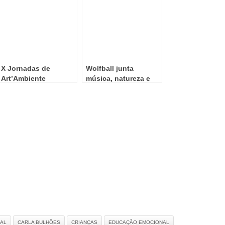
X Jornadas de
Wolfball junta
Art’Ambiente
música, natureza e
decorrem na Ilha
solidariedade em Foz
Graciosa em janeiro
Côa
de 2026
AL
CARLA BULHÕES
CRIANÇAS
EDUCAÇÃO EMOCIONAL