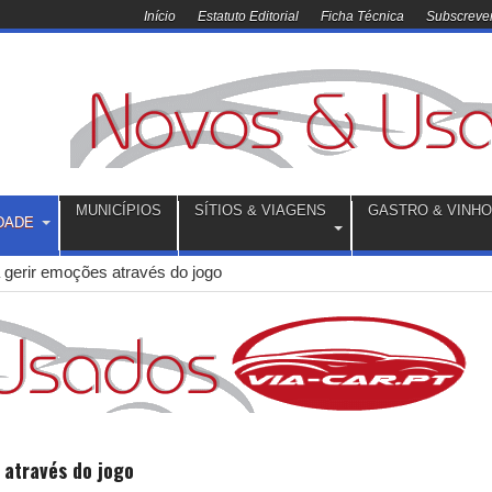
Início
Estatuto Editorial
Ficha Técnica
Subscrever
MUNICÍPIOS
SÍTIOS & VIAGENS
GASTRO & VINH
DADE
 gerir emoções através do jogo
 através do jogo