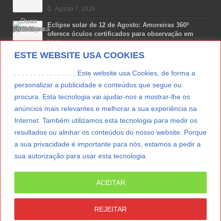
Agosto 7, 2026
Eclipse solar de 12 de Agosto: Amoreiras 360º
oferece óculos certificados para observação em
Lisboa
ESTE WEBSITE USA COOKIES
Agosto 7, 2026
Lua Afonso vence prémio internacional de liderança
. . . . . . . . . . . . . . . . Este website usa Cookies, de forma a
em engenharia espacial nos EUA
personalizar a publicidade e conteúdos que segue ou
Agosto 7, 2026
procura. Esta tecnologia vai ajudar-nos a mostrar-lhe os
anúncios mais relevantes e melhorar a sua experiência na
Preparar o carro para as férias de Verão
Internet. Também utilizamos esta tecnologia para medir os
Agosto 5, 2026
resultados ou alinhar os conteúdos do nosso website. Porque
a sua privacidade é importante para nós, estamos a pedir a
sua autorização para usar esta tecnologia.
LER MAIS
ACEITAR
© Copyright 2012/2026 IpressJournal, Direitos
Reservados. |
Estatuto Editorial
|
Ficha Técnica
|
REJEITAR
CONTATO
|
SUBSCREVER NEWSLETTER
|
SpringParty
|
Suporte Técnico
|