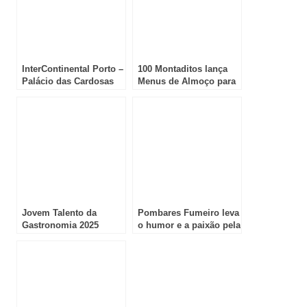
InterContinental Porto –
100 Montaditos lança
Palácio das Cardosas
Menus de Almoço para
inaugura iluminação de
poupar ainda mais
Natal a 29 de novembro
durante a semana
Jovem Talento da
Pombares Fumeiro leva
Gastronomia 2025
o humor e a paixão pela
realiza final a 3 e 4 de
gastronomia à tradição
dezembro no Estoril
dos enchidos
portugueses