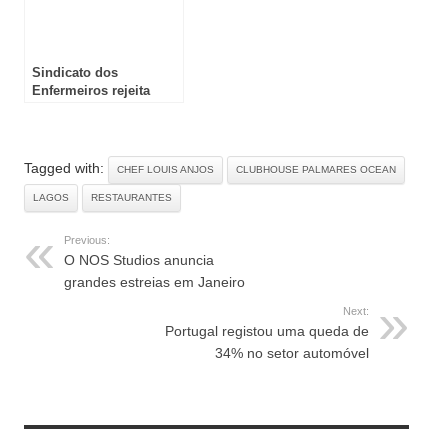
Sindicato dos
Enfermeiros rejeita
banco de horas na
negociação do Acordo
Coletivo de Trabalho
Tagged with:
CHEF LOUIS ANJOS
CLUBHOUSE PALMARES OCEAN
LAGOS
RESTAURANTES
Previous:
O NOS Studios anuncia
grandes estreias em Janeiro
Next:
Portugal registou uma queda de
34% no setor automóvel
RELATED ARTICLES