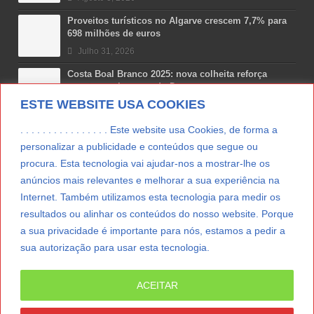
Proveitos turísticos no Algarve crescem 7,7% para
698 milhões de euros
Julho 31, 2026
Costa Boal Branco 2025: nova colheita reforça
aposta nos brancos do Douro
ESTE WEBSITE USA COOKIES
Julho 29, 2026
Novas 7 Maravilhas de Portugal: Setúbal recebe
. . . . . . . . . . . . . . . . Este website usa Cookies, de forma a
final regional da Grande Lisboa
personalizar a publicidade e conteúdos que segue ou
Julho 29, 2026
procura. Esta tecnologia vai ajudar-nos a mostrar-lhe os
anúncios mais relevantes e melhorar a sua experiência na
Vitamina D: o paradoxo dos portugueses
Internet. Também utilizamos esta tecnologia para medir os
Julho 24, 2026
resultados ou alinhar os conteúdos do nosso website. Porque
a sua privacidade é importante para nós, estamos a pedir a
sua autorização para usar esta tecnologia.
LER MAIS
ACEITAR
© Copyright 2012/2026 IpressJournal, Direitos
Reservados. |
Estatuto Editorial
|
Ficha Técnica
|