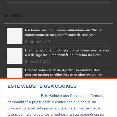
SOCIEDADE
Reclamações no Turismo aumentam em 2026 e
concentram-se nas plataformas de reservas
Agosto 7, 2026
Dia Internacional do Orgasmo Feminino assinala-se
a 8 de Agosto: uma efeméride nascida no Brasil
Agosto 7, 2026
Eclipse solar de 12 de Agosto: Amoreiras 360º
oferece óculos certificados para observação em
Lisboa
ESTE WEBSITE USA COOKIES
Agosto 7, 2026
Lua Afonso vence prémio internacional de liderança
. . . . . . . . . . . . . . . . Este website usa Cookies, de forma a
em engenharia espacial nos EUA
personalizar a publicidade e conteúdos que segue ou
Agosto 7, 2026
procura. Esta tecnologia vai ajudar-nos a mostrar-lhe os
anúncios mais relevantes e melhorar a sua experiência na
Preparar o carro para as férias de Verão