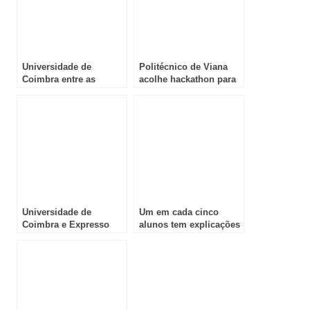
Universidade de
Politécnico de Viana
Coimbra entre as
acolhe hackathon para
melhores do mundo em
inovar ensino superior
29 áreas
Universidade de
Um em cada cinco
Coimbra e Expresso
alunos tem explicações
promovem debate
privadas em Portugal
sobre defesa Europeia