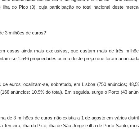
lha do Pico (3), cuja participação no total nacional deste merc
de 3 milhões de euros?
stem casas ainda mais exclusivas, que custam mais de três milhõ
contam-se 1.546 propriedades acima deste preço que foram anunciad
 de euros localizam-se, sobretudo, em Lisboa (750 anúncios; 48,
l (168 anúncios; 10,9% do total). Em seguida, surge o Porto (43 anún
a de 3 milhões de euros não existia a 1 de agosto em vários distri
a Terceira, ilha do Pico, ilha de São Jorge e ilha de Porto Santo, mos