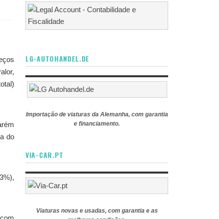
LG-AUTOHANDEL.DE
eços
lor,
otal)
Importação de viaturas da Alemanha, com garantia
tarém
e financiamento.
na do
VIA-CAR.PT
,3%),
Viaturas novas e usadas, com garantia e as
, com