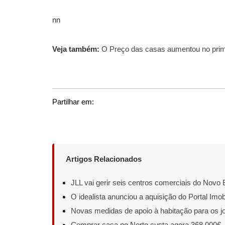
nn
Veja também:
O Preço das casas aumentou no prim
Partilhar em:
Artigos Relacionados
JLL vai gerir seis centros comerciais do Novo
O idealista anunciou a aquisição do Portal Imob
Novas medidas de apoio à habitação para os j
Comprar casa no Norte custa agora 368.000€, 