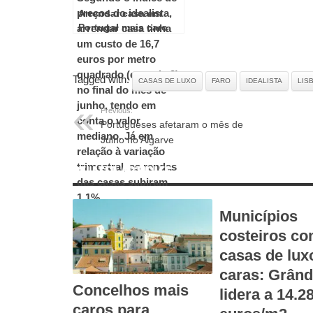
Arrendar casa em
Portugal mais caro
em junho
Tagged with:
CASAS DE LUXO
FARO
IDEALISTA
LIS
Previous:
Portugueses afetaram o mês de
Julho no Algarve
RELATED ARTICLES
Municípios
costeiros c
casas de lux
caras: Grând
Concelhos mais
lidera a 14.2
caros para