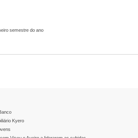
eiro semestre do ano
 Banco
iliário Kyero
ovens
com Viseu e Aveiro a liderarem as subidas