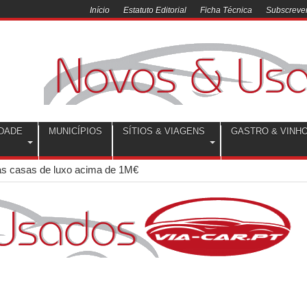
Início
Estatuto Editorial
Ficha Técnica
Subscrever
DADE
MUNICÍPIOS
SÍTIOS & VIAGENS
GASTRO & VINH
nas casas de luxo acima de 1M€