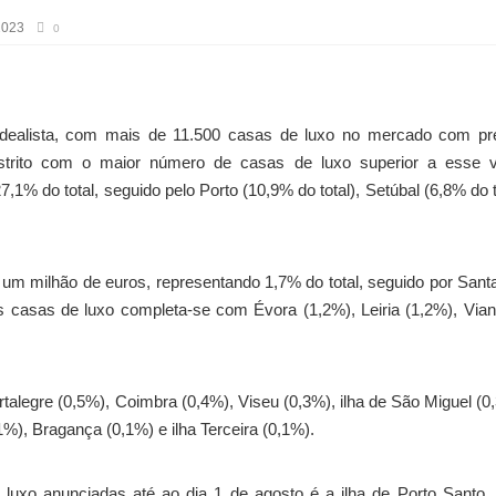
2023
0
 idealista, com mais de 11.500 casas de luxo no mercado com pr
strito com o maior número de casas de luxo superior a esse va
1% do total, seguido pelo Porto (10,9% do total), Setúbal (6,8% do t
 um milhão de euros, representando 1,7% do total, seguido por San
s casas de luxo completa-se com Évora (1,2%), Leiria (1,2%), Via
legre (0,5%), Coimbra (0,4%), Viseu (0,3%), ilha de São Miguel (0
%), Bragança (0,1%) e ilha Terceira (0,1%).
e luxo anunciadas até ao dia 1 de agosto é a ilha de Porto Santo