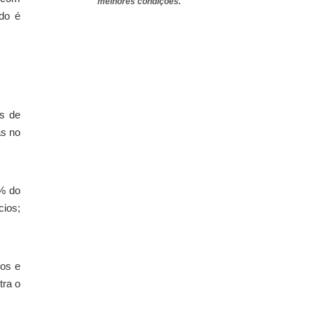
melhores condições.
ado é
es de
as no
5% do
cios;
tos e
tra o