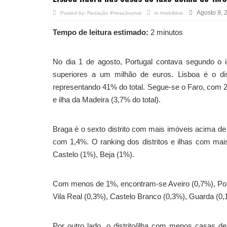
Agosto 9, 
Posted by:
Redação iPressJournal
in
Imobiliário
Tempo de leitura estimado:
2 minutos
No dia 1 de agosto, Portugal contava segundo o
superiores a um milhão de euros. Lisboa é o di
representando 41% do total. Segue-se o Faro, com 27,
e ilha da Madeira (3,7% do total).
Braga é o sexto distrito com mais imóveis acima de
com 1,4%. O ranking dos distritos e ilhas com mai
Castelo (1%), Beja (1%).
Com menos de 1%, encontram-se Aveiro (0,7%), Porta
Vila Real (0,3%), Castelo Branco (0,3%), Guarda (0,1
Por outro lado, o distrito/ilha com menos casas d