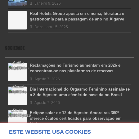
Janeiro 9, 2026
Real Hotels Group aposta em cinema, literatura e
gastronomia para a passagem de ano no Algarve
Dezembro 15, 2025
SOCIEDADE
Reclamações no Turismo aumentam em 2026 e
concentram-se nas plataformas de reservas
Agosto 7, 2026
Dia Internacional do Orgasmo Feminino assinala-se
a 8 de Agosto: uma efeméride nascida no Brasil
Agosto 7, 2026
Eclipse solar de 12 de Agosto: Amoreiras 360º
oferece óculos certificados para observação em
Lisboa
ESTE WEBSITE USA COOKIES
Agosto 7, 2026