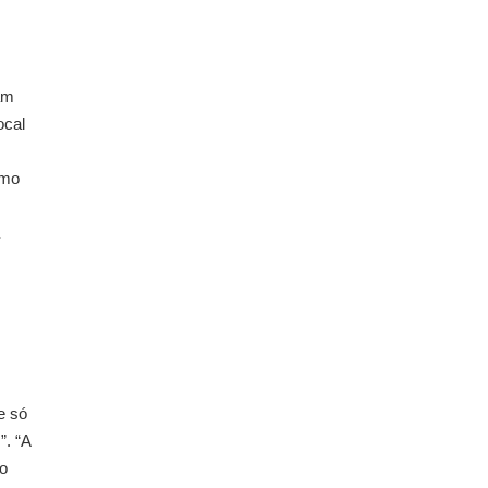
am
ocal
omo
e só
”. “A
 o