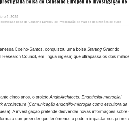
prestigiada bolsa do Conselho Europeu de Investigação de
bro 5, 2025
 prestigiada bolsa do Conselho Europeu de Investigação de mais de dois milhões de euros
 Vanessa Coelho-Santos, conquistou uma bolsa
Starting Grant
do
Research Council, em língua inglesa) que ultrapassa os dois milhõ
rante cinco anos, o projeto
AngioArchitects: Endothelial-microglial
rk architecture
(
Comunicação endotélio-microglia como escultora da
guesa). A investigação pretende desvendar novas informações sobre 
 forma a compreender que fenómenos o podem impactar nos primeir