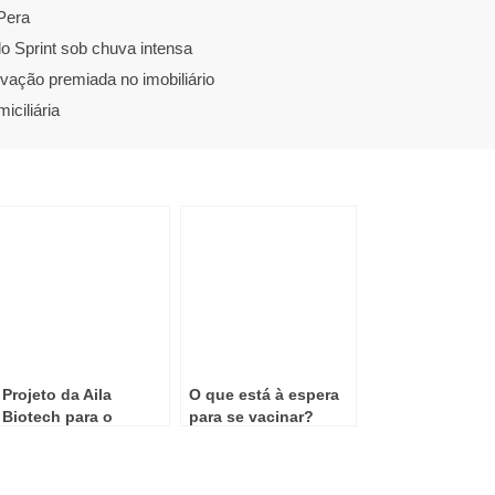
Pera
o Sprint sob chuva intensa
vação premiada no imobiliário
ciliária
Projeto da Aila
O que está à espera
Biotech para o
para se vacinar?
tratamento da
Esclerose Múltipla
vence Prémio Jorge