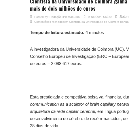
Cientista da Universidade de Coimbra ganha 
mais de dois milhões de euros
Setem
Posted by:
Redação iPressJournal
in
Notícia*
,
Saúde
Comentários fechados
em Cientista da Universidade de Coimbra ganha
Tempo de leitura estimado:
4 minutos
A investigadora da Universidade de Coimbra (UC),
Conselho Europeu de Investigação (ERC – European 
de euros – 2 098 617 euros.
Esta prestigiada e competitiva bolsa vai financiar, du
communication as a sculptor of brain capillary netwo
arquitetura da rede capilar cerebral
, em língua portu
desenvolvimento do cérebro de recém-nascidos, de
28 dias de vida.