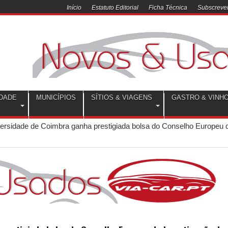
Início
Estatuto Editorial
Ficha Técnica
Subscrever
DADE
MUNICÍPIOS
SÍTIOS & VIAGENS
GASTRO & VINH
versidade de Coimbra ganha prestigiada bolsa do Conselho Europeu 