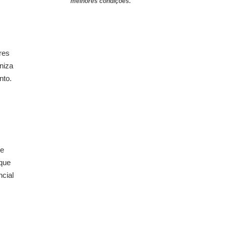
melhores condições.
res
niza
nto.
re
 que
ncial