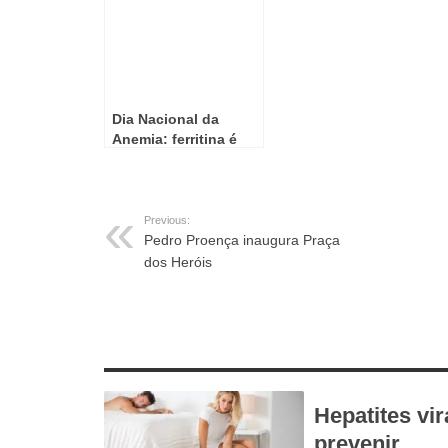
Dia Nacional da
Anemia: ferritina é
essencial para o
diagnóstico precoce
da deficiência de
ferro
Previous:
Pedro Proença inaugura Praça
dos Heróis
RELATED ARTICLES
Hepatites vir
prevenir,