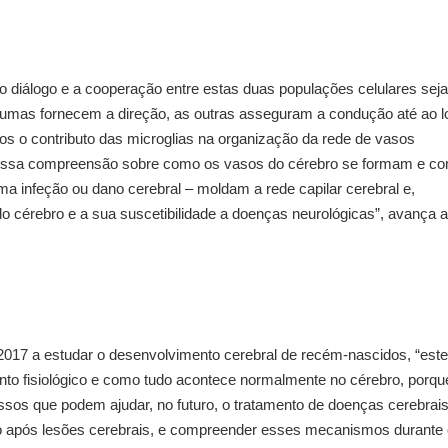
o diálogo e a cooperação entre estas duas populações celulares sej
umas fornecem a direção, as outras asseguram a condução até ao l
os o contributo das microglias na organização da rede de vasos
nossa compreensão sobre como os vasos do cérebro se formam e c
infeção ou dano cerebral – moldam a rede capilar cerebral e,
 cérebro e a sua suscetibilidade a doenças neurológicas”, avança a
017 a estudar o desenvolvimento cerebral de recém-nascidos, “este
ento fisiológico e como tudo acontece normalmente no cérebro, porqu
essos que podem ajudar, no futuro, o tratamento de doenças cerebrais
ão após lesões cerebrais, e compreender esses mecanismos durante