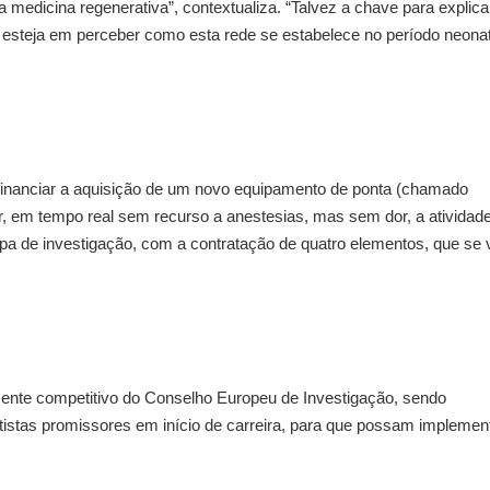
medicina regenerativa”, contextualiza. “Talvez a chave para explica
da esteja em perceber como esta rede se estabelece no período neonat
i financiar a aquisição de um novo equipamento de ponta (chamado
r, em tempo real sem recurso a anestesias, mas sem dor, a atividad
ipa de investigação, com a contratação de quatro elementos, que se 
ente competitivo do Conselho Europeu de Investigação, sendo
entistas promissores em início de carreira, para que possam implemen