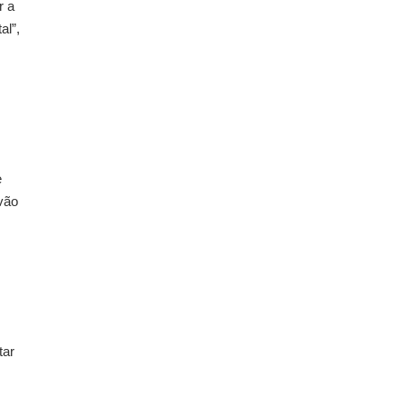
r a
al”,
e
vão
tar