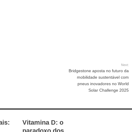
Ruas no valor de
€100 mil
Next:
Bridgestone aposta no futuro da
mobilidade sustentável com
pneus inovadores no World
Solar Challenge 2025
ais:
Vitamina D: o
paradoxo dos