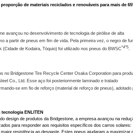
proporção de materiais reciclados e renováveis para mais de 6
 avançou no desenvolvimento de tecnologia de pirólise de alta
o a partir de pneus em fim de vida. Pela primeira vez, o negro de f
*
4*
5
k (Cidade de Kodaira, Tóquio) foi utilizado nos pneus do BWSC
.
dos no Bridgestone Tire Recycle Center Osaka Corporation para produ
teel Co., Ltd. Esse aço foi posteriormente laminado e tratado
rmando-se em fio de reforço (material de reforço de pneus), adotado 
 tecnologia ENLITEN
do design de produtos da Bridgestone, a empresa avançou na reduç
ados para responder aos requisitos específicos dos carros solares:
e maior resistência ao desgaste. Estes pneus ajudaram a maximizar 