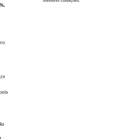
melhores condições.
5%,
umo
zir
pela
ão
o