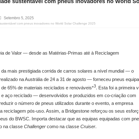
idade sustentável com pneus inovadores no World So
Setembro 5, 2025
 sustentável com pneus inovadores no World Solar Challenge 2025
eia de Valor — desde as Matérias-Primas até à Reciclagem
 da mais prestigiada corrida de carros solares a nível mundial — o
 realizado na Austrália de 24 a 31 de agosto — forneceu pneus equip
3
de 65% de materiais reciclados e renováveis*
. Esta foi a primeira 
o e aço reciclado — desenvolvidos e produzidos em co-criação com
duzir o número de pneus utilizados durante o evento, a empresa
a reciclagem pós-uso. Assim, a Bridgestone reforçou os seus esfor
 pneus do BWSC. Importa destacar que as equipas equipadas com pn
to na classe
Challenger
como na classe
Cruiser
.