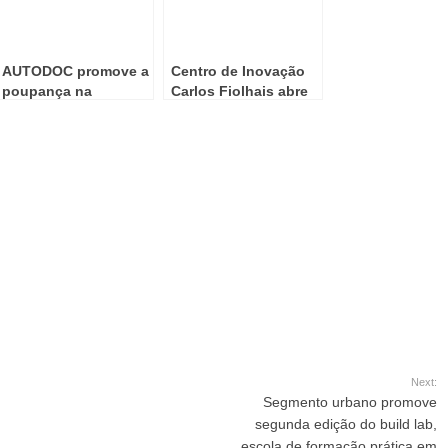
AUTODOC promove a
Centro de Inovação
poupança na
Carlos Fiolhais abre
reparação automóvel
portas ao futuro
digital na Maia
Next:
Segmento urbano promove
segunda edição do build lab,
escola de formação prática em