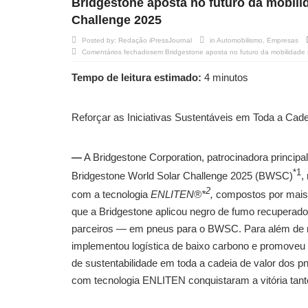
Bridgestone aposta no futuro da mobil
Challenge 2025
Posted by:
Redação iPressJournal
in
Automobilismo
,
Empresas
Comentários fechados
em Bridgestone aposta no futuro da mobilidade
Tempo de leitura estimado:
4 minutos
Reforçar as Iniciativas Sustentáveis em Toda a Cad
—
A Bridgestone Corporation, patrocinadora principal
*1
Bridgestone World Solar Challenge 2025 (BWSC)
,
2
com a tecnologia
ENLITEN®*
,
compostos por mais 
que a Bridgestone aplicou negro de fumo recuperad
parceiros — em pneus para o BWSC. Para além de re
implementou logística de baixo carbono e promoveu 
de sustentabilidade em toda a cadeia de valor dos
com tecnologia ENLITEN conquistaram a vitória tan