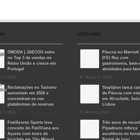
IA
HOTELARIA
OMODA | JAECOO entra
Páscoa no Marriott
no Top 3 de vendas no
D’El Rey com
Reino Unido e cresce em
gastronomia, bem-e
Portugal
atividades para fam
o 7, 2026
Março 23, 2026
Reclamações no Turismo
StayUpon lança c
aumentam em 2026 e
de Páscoa com est
concentram-se nas
em Alcochete, Seix
plataformas de reservas
Lisboa
o 7, 2026
Março 6, 2026
FeelAzores Sports leva
Três anos de recor
conceito do FeelViana aos
Pipadouro reforça
Açores com tours de
excelência no turi
bicicleta em São Miguel
fluvial de luxo