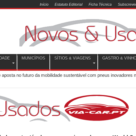
Início
Estatuto Editorial
Ficha Técnica
Subscrever
DADE
MUNICÍPIOS
SÍTIOS & VIAGENS
GASTRO & VINH
 aposta no futuro da mobilidade sustentável com pneus inovadores 