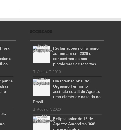
SOCIEDADE
 Praia
Reclamações no Turismo
aumentam em 2026 e
star e
concentram-se nas
ílias
plataformas de reservas
Agosto 7, 2026
ampanha
Dia Internacional do
adias
Orgasmo Feminino
al e
assinala-se a 8 de Agosto:
uma efeméride nascida no
Brasil
Agosto 7, 2026
des:
Eclipse solar de 12 de
smo
Agosto: Amoreiras 360º
oferece óculos