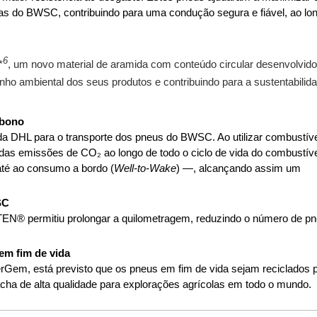
s do BWSC, contribuindo para uma condução segura e fiável, ao lo
6
*
, um novo material de aramida com conteúdo circular desenvolvido
nho ambiental dos seus produtos e contribuindo para a sustentabilid
rbono
da DHL para o transporte dos pneus do BWSC. Ao utilizar combustív
 das emissões de CO₂ ao longo de todo o ciclo de vida do combustív
té ao consumo a bordo (
Well-to-Wake
) —, alcançando assim um
SC
TEN® permitiu prolongar a quilometragem, reduzindo o número de p
em fim de vida
Gem, está previsto que os pneus em fim de vida sejam reciclados 
ha de alta qualidade para explorações agrícolas em todo o mundo.