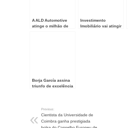
A ALD Automotive
Investimento
atinge o milhão de
Imobiliário vai atingir
viaturas a circular
1,33 biliões
USDólares
Borja García assina
triunfo de excelência
na Sprint Race 2 do
Estoril
Previous:
Cientista da Universidade de
Coimbra ganha prestigiada
bolsa do Conselho Europeu de