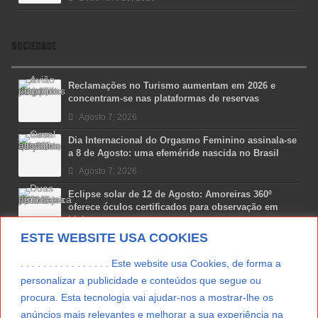
SOCIEDADE
Reclamações no Turismo aumentam em 2026 e
concentram-se nas plataformas de reservas
Agosto 7, 2026
Dia Internacional do Orgasmo Feminino assinala-se
a 8 de Agosto: uma efeméride nascida no Brasil
Agosto 7, 2026
Eclipse solar de 12 de Agosto: Amoreiras 360º
oferece óculos certificados para observação em
Lisboa
ESTE WEBSITE USA COOKIES
Agosto 7, 2026
Lua Afonso vence prémio internacional de liderança
. . . . . . . . . . . . . . . . Este website usa Cookies, de forma a
em engenharia espacial nos EUA
personalizar a publicidade e conteúdos que segue ou
Agosto 7, 2026
procura. Esta tecnologia vai ajudar-nos a mostrar-lhe os
anúncios mais relevantes e melhorar a sua experiência na
Preparar o carro para as férias de Verão