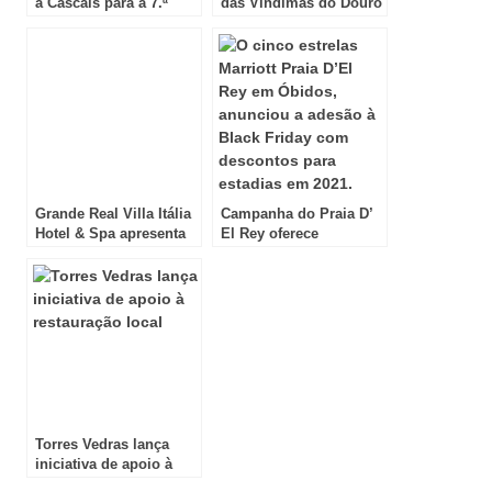
a Cascais para a 7.ª
das Vindimas do Douro
edição com os cocktails
com vertente solidária
de Jameson Black
realizam-se na Quinta
Barrel
São José do Barrilário
Grande Real Villa Itália
Campanha do Praia D’
Hotel & Spa apresenta
El Rey oferece
menu “Outono de
descontos para 2021
Caça” — três dias de
luxo gastronómico em
Cascais
Torres Vedras lança
iniciativa de apoio à
restauração local