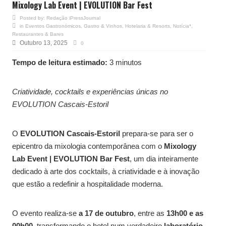
Mixology Lab Event | EVOLUTION Bar Fest
Posted by:
Redação iPressJournal
in
Eventos Gastronómicos
,
Gastro & Vinhos
,
Hotelaria & Resorts
,
Notícia*
,
Restaurantes & Bares
Outubro 13, 2025
0
Tempo de leitura estimado:
3 minutos
Criatividade, cocktails e experiências únicas no
EVOLUTION Cascais-Estoril
O
EVOLUTION Cascais-Estoril
prepara-se para ser o
epicentro da mixologia contemporânea com o
Mixology
Lab Event | EVOLUTION Bar Fest
, um dia inteiramente
dedicado à arte dos cocktails, à criatividade e à inovação
que estão a redefinir a hospitalidade moderna.
O evento realiza-se
a 17 de outubro
, entre as
13h00 e as
00h00
, transformando o hotel num verdadeiro
laboratório