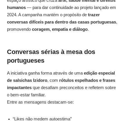
espaço artístico que cruza
arte, saúde mental e direitos
humanos
— para dar continuidade ao projeto lançado em
2024. A campanha mantém o propósito de
trazer
conversas difíceis para dentro das casas portuguesas
,
promovendo
coragem, empatia e diálogo
.
Conversas sérias à mesa dos
portugueses
A iniciativa ganha forma através de uma
edição especial
de salsichas Izidoro
, com
rótulos espelhados e frases
impactantes
que desafiam preconceitos e refletem sobre
o bem-estar familiar.
Entre as mensagens destacam-se:
“Likes não medem autoestima”