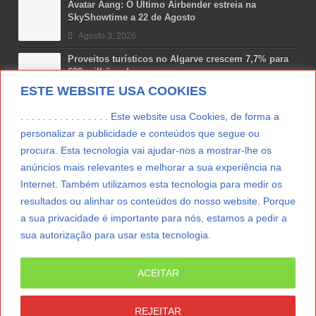
Avatar Aang: O Último Airbender estreia na
SkyShowtime a 22 de Agosto
Agosto 3, 2026
Proveitos turísticos no Algarve crescem 7,7% para
698 milhões de euros
ESTE WEBSITE USA COOKIES
Julho 31, 2026
Costa Boal Branco 2025: nova colheita reforça
. . . . . . . . . . . . . . . . Este website usa Cookies, de forma a
aposta nos brancos do Douro
personalizar a publicidade e conteúdos que segue ou
Julho 29, 2026
procura. Esta tecnologia vai ajudar-nos a mostrar-lhe os
anúncios mais relevantes e melhorar a sua experiência na
Novas 7 Maravilhas de Portugal: Setúbal recebe
final regional da Grande Lisboa
Internet. Também utilizamos esta tecnologia para medir os
Julho 29, 2026
resultados ou alinhar os conteúdos do nosso website. Porque
a sua privacidade é importante para nós, estamos a pedir a
sua autorização para usar esta tecnologia.
LER MAIS
ACEITAR
© Copyright 2012/2026 IpressJournal, Direitos
Reservados. |
Estatuto Editorial
|
Ficha Técnica
|
REJEITAR
CONTATO
|
SUBSCREVER NEWSLETTER
|