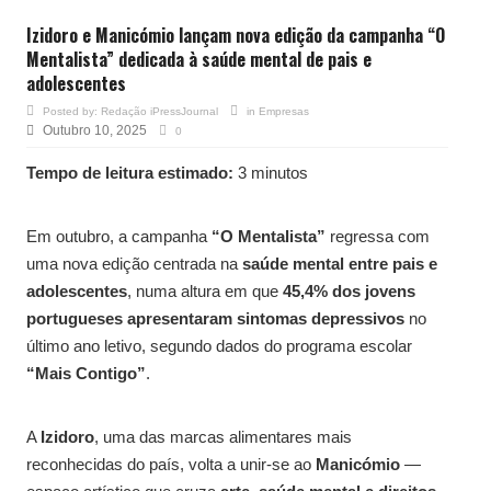
Izidoro e Manicómio lançam nova edição da campanha “O
Mentalista” dedicada à saúde mental de pais e
adolescentes
Posted by:
Redação iPressJournal
in
Empresas
Outubro 10, 2025
0
Tempo de leitura estimado:
3 minutos
Em outubro, a campanha
“O Mentalista”
regressa com
uma nova edição centrada na
saúde mental entre pais e
adolescentes
, numa altura em que
45,4% dos jovens
portugueses apresentaram sintomas depressivos
no
último ano letivo, segundo dados do programa escolar
“Mais Contigo”
.
A
Izidoro
, uma das marcas alimentares mais
reconhecidas do país, volta a unir-se ao
Manicómio
—