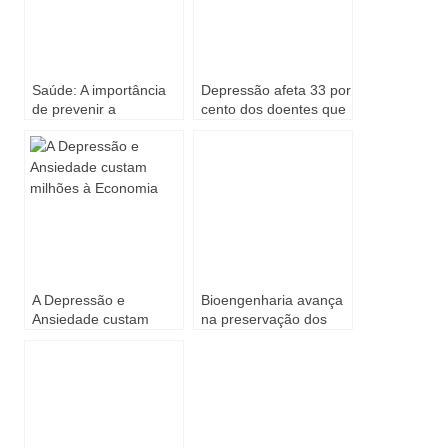
Saúde: A importância
Depressão afeta 33 por
de prevenir a
cento dos doentes que
depressão
sofrem um AVC
A Depressão e
Bioengenharia avança
Ansiedade custam
na preservação dos
milhões à Economia
ovários e regeneração
do útero em
sobreviventes de
cancro Investigadores
espanhóis criam
réplicas tridimensionais