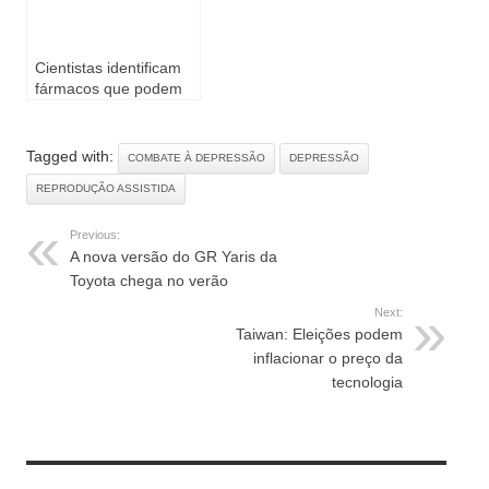
de tecidos humanos
para restaurar a
fertilidade
Cientistas identificam
fármacos que podem
reduzir abortos na
reprodução assistida
Tagged with:
COMBATE À DEPRESSÃO
DEPRESSÃO
REPRODUÇÃO ASSISTIDA
Previous:
A nova versão do GR Yaris da
Toyota chega no verão
Next:
Taiwan: Eleições podem
inflacionar o preço da
tecnologia
RELATED ARTICLES