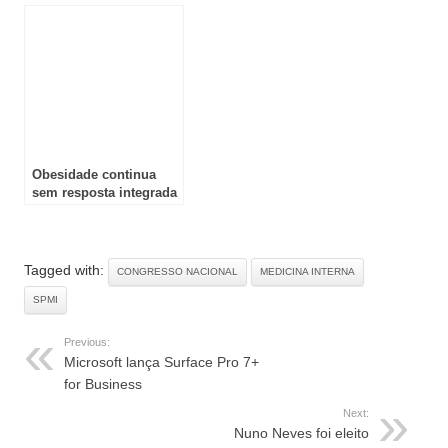
edição do Prémio de
setor convencionado de
Jornalismo dedicado
imagiologia
aos Dispositivos
Médicos
Obesidade continua
sem resposta integrada
no sistema de saúde
Tagged with:
CONGRESSO NACIONAL
MEDICINA INTERNA
SPMI
Previous:
Microsoft lança Surface Pro 7+
for Business
Next:
Nuno Neves foi eleito