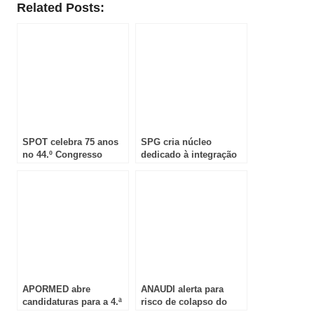
Related Posts:
SPOT celebra 75 anos
SPG cria núcleo
no 44.º Congresso
dedicado à integração
Nacional de Ortopedia e
da Inteligência Artificial
Traumatologia em
na prática clínica em
Vilamoura
Gastrenterologia
APORMED abre
ANAUDI alerta para
candidaturas para a 4.ª
risco de colapso do