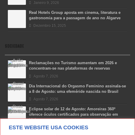
Janeiro 9, 2026
Real Hotels Group aposta em cinema, literatura e
gastronomia para a passagem de ano no Algarve
Dezembro 15, 2025
SOCIEDADE
Reclamações no Turismo aumentam em 2026 e
concentram-se nas plataformas de reservas
Agosto 7, 2026
Dia Internacional do Orgasmo Feminino assinala-se
a 8 de Agosto: uma efeméride nascida no Brasil
Agosto 7, 2026
Eclipse solar de 12 de Agosto: Amoreiras 360º
oferece óculos certificados para observação em
Lisboa
ESTE WEBSITE USA COOKIES
Agosto 7, 2026