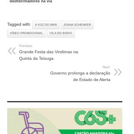
desfibrilhadores na via
pública
Tagged with:
A VOZ DO MAR
JOANA SCHENKER
VÍDEO PROMOCIONAL
VILA DO BISPO
Previous:
Grande Festa das Vindimas na
Quinta da Teixuga
Next:
Governo prolonga a declaração
de Estado de Alerta
RELATED ARTICLES