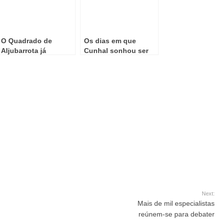
O Quadrado de
Os dias em que
Aljubarrota já
Cunhal sonhou ser
derrotara os
Lenine
espanhóis antes de
1385
Next:
Mais de mil especialistas
reúnem-se para debater