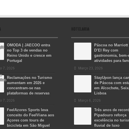
A
HOTELARIA
OMODA | JAECOO entra
Páscoa no Marriott
no Top 3 de vendas no
D’El Rey com
Reino Unido e cresce em
gastronomia, bem-e
Portugal
atividades para fam
o 7, 2026
Março 23, 2026
Reclamações no Turismo
StayUpon lança c
aumentam em 2026 e
de Páscoa com est
concentram-se nas
em Alcochete, Seix
plataformas de reservas
Lisboa
o 7, 2026
Março 6, 2026
FeelAzores Sports leva
Três anos de recor
conceito do FeelViana aos
Pipadouro reforça
Açores com tours de
excelência no turi
bicicleta em São Miguel
fluvial de luxo