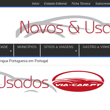
Início
Estatuto Editorial
Ficha Técnica
Subscrever
DADE
MUNICÍPIOS
SÍTIOS & VIAGENS
GASTRO & VINH
ngua Portuguesa em Portugal
l