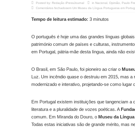
Posted by:
Redação iPressJournal
in
Nacional
,
Opinião
,
Paulo Fre
Comentários fechados
em Um Museu da Língua Portuguesa em Portug
Tempo de leitura estimado:
3 minutos
O português é hoje uma das grandes línguas globais
património comum de países e culturas, instrumento de 
em Portugal, pátria-mãe desta língua, ainda não exi
O Brasil, em São Paulo, foi pioneiro ao criar o
Museu
Luz. Um incêndio quase o destruiu em 2015, mas a re
modernizado e interativo, projetando-se como lugar 
Em Portugal existem instituições que tangenciam a 
literatura e a pluralidade de vozes poéticas. A
Funda
comum. Em Miranda do Douro, o
Museu da Língua
Todas estas iniciativas são de grande mérito, mas 