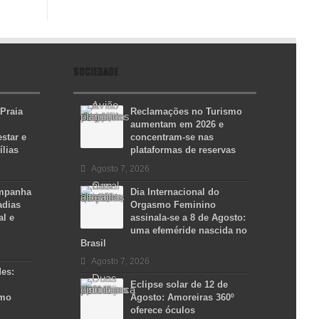
SOCIEDADE
 Praia
Reclamações no Turismo
aumentam em 2026 e
star e
concentram-se nas
ílias
plataformas de reservas
Agosto 7, 2026
ampanha
Dia Internacional do
adias
Orgasmo Feminino
al e
assinala-se a 8 de Agosto:
uma efeméride nascida no
Brasil
Agosto 7, 2026
des:
Eclipse solar de 12 de
smo
Agosto: Amoreiras 360º
oferece óculos