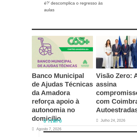
conquistar
é?’ descomplica o regresso às
aulas
RELATED ARTICLES
Banco Municipal
Visão Zero:
de Ajudas Técnicas
assina
da Amadora
compromiss
reforça apoio à
com Coimbra
autonomia no
Autoestrada
domicílio
O TEMPO
Julho 24, 2026
Agosto 7, 2026