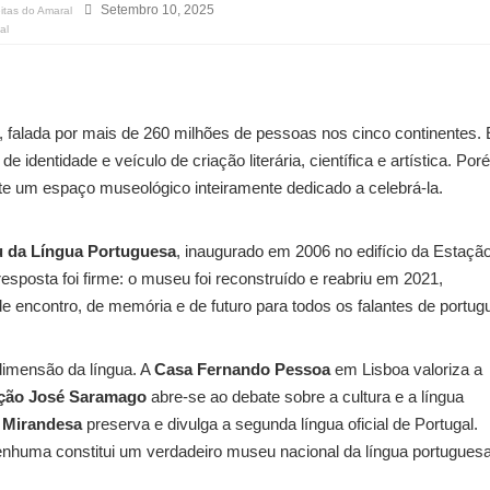
Setembro 10, 2025
itas do Amaral
al
, falada por mais de 260 milhões de pessoas nos cinco continentes. 
identidade e veículo de criação literária, científica e artística. Por
ste um espaço museológico inteiramente dedicado a celebrá-la.
 da Língua Portuguesa
, inaugurado em 2006 no edifício da Estaçã
sposta foi firme: o museu foi reconstruído e reabriu em 2021,
de encontro, de memória e de futuro para todos os falantes de portug
dimensão da língua. A
Casa Fernando Pessoa
em Lisboa valoriza a
ção José Saramago
abre-se ao debate sobre a cultura e a língua
 Mirandesa
preserva e divulga a segunda língua oficial de Portugal.
nenhuma constitui um verdadeiro museu nacional da língua portuguesa