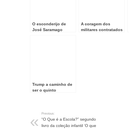
O esconderijo de
A coragem dos
José Saramago
militares contratados
desperdiçada pelo
Estado Português
Trump a caminho de
ser o quinto
presidente norte-
americano a receber
o Nobel da Paz?
Obama precisou
Previous:
apenas de nove
“O Que é a Escola?” segundo
meses para o
livro da coleção infantil ‘O que