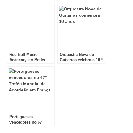
Pombal, em Oeiras!
Tókio!
Red Bull Music
Orquestra Nova de
Academy e o Boiler
Guitarras celebra o 10.º
Room regressam a
aniversário!
Lisboa
Portugueses
vencedores no 67º
Troféu Mundial de
Acordeão