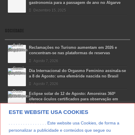
gastronomia para a passagem de ano no Algarve
Dezembro 15, 2025
SOCIEDADE
Reclamações no Turismo aumentam em 2026 e
concentram-se nas plataformas de reservas
Agosto 7, 2026
Dia Internacional do Orgasmo Feminino assinala-se
a 8 de Agosto: uma efeméride nascida no Brasil
Agosto 7, 2026
Eclipse solar de 12 de Agosto: Amoreiras 360º
oferece óculos certificados para observação em
Lisboa
ESTE WEBSITE USA COOKIES
Agosto 7, 2026
Lua Afonso vence prémio internacional de liderança
. . . . . . . . . . . . . . . . Este website usa Cookies, de forma a
em engenharia espacial nos EUA
personalizar a publicidade e conteúdos que segue ou