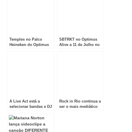
Temples no Palco
SBTRKT no Optimus
Heineken do Optimus
Alive a 11 de Julho no
Alive 2014
Palco Heineken
A Live Act está a
Rock in Rio continua a
selecionar bandas e DJ
ser o mais mediático
´s para o Optimus Alive
dos festivais de Verão!