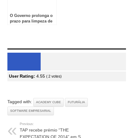
O Governo prolonga o
prazo para limpeza de
matos
Review Overview
User Rating:
4.55
(
2
votes)
Tagged with:
ACADEMY CUBE
FUTURÁLIA
SOFTWARE EMPRESARIAL
Previous:
TAP recebe prémio “THE
EXPECTATION OF 2014” em S.