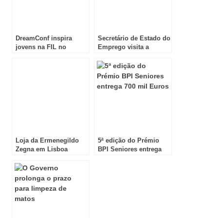
DreamConf inspira
Secretário de Estado do
jovens na FIL no
Emprego visita a
âmbito da Futurália
Futurália
Loja da Ermenegildo
5ª edição do Prémio
Zegna em Lisboa
BPI Seniores entrega
vendida por 6,6 milhões
700 mil Euros