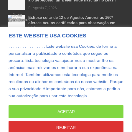
a 8 de Agosto: uma efeméride nascida no Brasil
Agosto 7, 2026
Eclipse solar de 12 de Agosto: Amoreiras 360º
oferece óculos certificados para observação em
Lisboa
ESTE WEBSITE USA COOKIES
Agosto 7, 2026
Lua Afonso vence prémio internacional de liderança
. . . . . . . . . . . . . . . . Este website usa Cookies, de forma a
em engenharia espacial nos EUA
personalizar a publicidade e conteúdos que segue ou
Agosto 7, 2026
procura. Esta tecnologia vai ajudar-nos a mostrar-lhe os
anúncios mais relevantes e melhorar a sua experiência na
Preparar o carro para as férias de Verão
Internet. Também utilizamos esta tecnologia para medir os
Agosto 5, 2026
resultados ou alinhar os conteúdos do nosso website. Porque
a sua privacidade é importante para nós, estamos a pedir a
sua autorização para usar esta tecnologia.
LER MAIS
ACEITAR
© Copyright 2012/2026 IpressJournal, Direitos
Reservados. |
Estatuto Editorial
|
Ficha Técnica
|
REJEITAR
CONTATO
|
SUBSCREVER NEWSLETTER
|