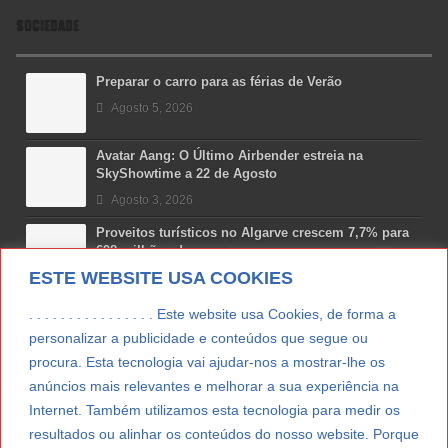
SOCIEDADE
Preparar o carro para as férias de Verão
Agosto 5, 2026
Avatar Aang: O Último Airbender estreia na
SkyShowtime a 22 de Agosto
Agosto 3, 2026
Proveitos turísticos no Algarve crescem 7,7% para
698 milhões de euros
ESTE WEBSITE USA COOKIES
Julho 31, 2026
Costa Boal Branco 2025: nova colheita reforça
. . . . . . . . . . . . . . . . Este website usa Cookies, de forma a
aposta nos brancos do Douro
personalizar a publicidade e conteúdos que segue ou
Julho 29, 2026
procura. Esta tecnologia vai ajudar-nos a mostrar-lhe os
anúncios mais relevantes e melhorar a sua experiência na
Novas 7 Maravilhas de Portugal: Setúbal recebe
final regional da Grande Lisboa
Internet. Também utilizamos esta tecnologia para medir os
Julho 29, 2026
resultados ou alinhar os conteúdos do nosso website. Porque