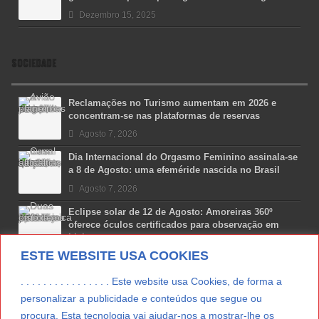
Dezembro 15, 2025
SOCIEDADE
Reclamações no Turismo aumentam em 2026 e
concentram-se nas plataformas de reservas
Agosto 7, 2026
Dia Internacional do Orgasmo Feminino assinala-se
a 8 de Agosto: uma efeméride nascida no Brasil
Agosto 7, 2026
Eclipse solar de 12 de Agosto: Amoreiras 360º
oferece óculos certificados para observação em
Lisboa
ESTE WEBSITE USA COOKIES
Agosto 7, 2026
Lua Afonso vence prémio internacional de liderança
. . . . . . . . . . . . . . . . Este website usa Cookies, de forma a
em engenharia espacial nos EUA
personalizar a publicidade e conteúdos que segue ou
Agosto 7, 2026
procura. Esta tecnologia vai ajudar-nos a mostrar-lhe os