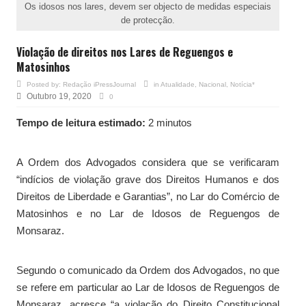
Os idosos nos lares, devem ser objecto de medidas especiais
de protecção.
Violação de direitos nos Lares de Reguengos e
Matosinhos
Posted by:
Redação iPressJournal
in
Atualidade
,
Nacional
,
Notícia*
Outubro 19, 2020
0
Tempo de leitura estimado:
2 minutos
A Ordem dos Advogados considera que se verificaram
“indícios de violação grave dos Direitos Humanos e dos
Direitos de Liberdade e Garantias”, no Lar do Comércio de
Matosinhos e no Lar de Idosos de Reguengos de
Monsaraz.
Segundo o comunicado da Ordem dos Advogados, no que
se refere em particular ao Lar de Idosos de Reguengos de
Monsaraz, acresce “a violação do Direito Constitucional