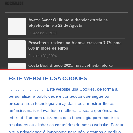
SOCIEDADE
Avatar Aang: O Último Airbender estreia na
SkyShowtime a 22 de Agosto
Agosto 3, 2026
Proveitos turísticos no Algarve crescem 7,7% para
698 milhões de euros
Julho 31, 2026
Costa Boal Branco 2025: nova colheita reforça
aposta nos brancos do Douro
ESTE WEBSITE USA COOKIES
Julho 29, 2026
Novas 7 Maravilhas de Portugal: Setúbal recebe
. . . . . . . . . . . . . . . . Este website usa Cookies, de forma a
final regional da Grande Lisboa
personalizar a publicidade e conteúdos que segue ou
Julho 29, 2026
procura. Esta tecnologia vai ajudar-nos a mostrar-lhe os
anúncios mais relevantes e melhorar a sua experiência na
Vitamina D: o paradoxo dos portugueses
Internet. Também utilizamos esta tecnologia para medir os
Julho 24, 2026
resultados ou alinhar os conteúdos do nosso website. Porque
a sua privacidade é importante para nós, estamos a pedir a