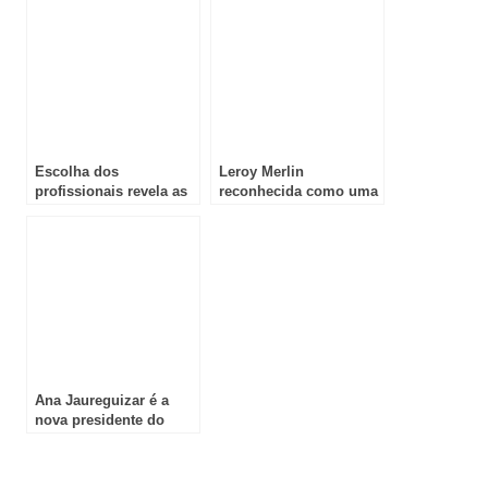
sustentabilidade
Vilamoura com vista
para o mar
Escolha dos
Leroy Merlin
profissionais revela as
reconhecida como uma
23 marcas vencedoras
das melhores empresas
da 12.ª edição
para trabalhar em
Portugal
Ana Jaureguizar é a
nova presidente do
L’Oréal Groupe
Espanha e Portugal