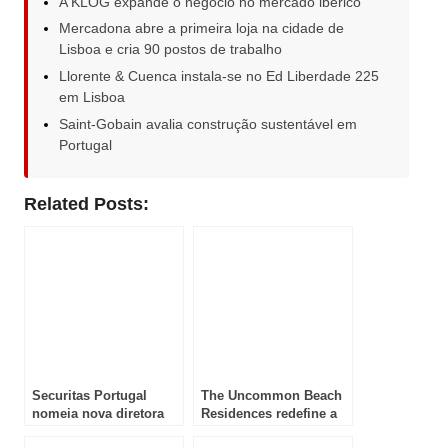
A KLOG expande o negócio no mercado ibérico
Mercadona abre a primeira loja na cidade de
Lisboa e cria 90 postos de trabalho
Llorente & Cuenca instala-se no Ed Liberdade 225
em Lisboa
Saint-Gobain avalia construção sustentável em
Portugal
Related Posts:
Securitas Portugal
The Uncommon Beach
nomeia nova diretora
Residences redefine a
de pessoas e
vida costeira em