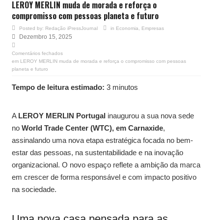
LEROY MERLIN muda de morada e reforça o
compromisso com pessoas planeta e futuro
Posted by:
Redação iPressJournal
in
Economia
,
Empresas
Dezembro 15, 2025
Comentários fechados
em LEROY MERLIN muda de morada e reforça o compromisso com pessoas
planeta e futuro
Tempo de leitura estimado:
3 minutos
A
LEROY MERLIN Portugal
inaugurou a sua nova sede
no
World Trade Center (WTC), em Carnaxide
,
assinalando uma nova etapa estratégica focada no bem-
estar das pessoas, na sustentabilidade e na inovação
organizacional. O novo espaço reflete a ambição da marca
em crescer de forma responsável e com impacto positivo
na sociedade.
Uma nova casa pensada para as