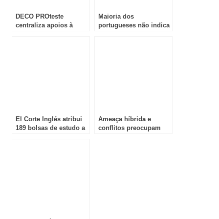
DECO PROteste
Maioria dos
centraliza apoios à
portugueses não indica
habitação jovem: novo
a finalidade do crédito e
simulador revela
escolha pode sair cara
incentivos por
município em “Quero
Casa”
El Corte Inglés atribui
Ameaça híbrida e
189 bolsas de estudo a
conflitos preocupam
filhos de colaboradores
empresas portuguesas
em Portugal