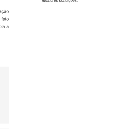
melhores condições.
ação
 fato
ola a