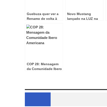
Guebuza quer ver a
Novo Mustang
Renamo de volta à
lançado na LUZ na
Cena Política
final da Liga dos
Campeões!
COP 28: Mensagem
da Comunidade Ibero
Americana
Review Overview