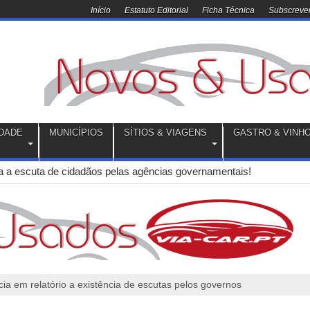
Início
Estatuto Editorial
Ficha Técnica
Subscrever
DADE
MUNICÍPIOS
SÍTIOS & VIAGENS
GASTRO & VINH
a a escuta de cidadãos pelas agências governamentais!
a em relatório a existência de escutas pelos governos