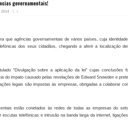
ências governamentais!
, 2014
0
ra que agências governamentais de vários países, cuja identidad
lefónicas dos seus cidadãos, chegando a aferir a localização d
tulado “Divulgação sobre a aplicação da lei” cujas conclusões 
ia do impato causado pelas revelações de Edward Snowden e pret
rigações legais são impostas às empresas, obrigadas a colaborar c
entais estão conetados às redes de todas as empresas do seto
escutas telefónicas e intrusão na banda larga da internet, ligaçõe