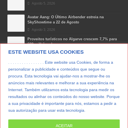
Agosto 5, 2026
Avatar Aang: O Último Airbender estreia na
SkyShowtime a 22 de Agosto
Agosto 3, 2026
Proveitos turísticos no Algarve crescem 7,7% para
698 milhões de euros
ESTE WEBSITE USA COOKIES
Julho 31, 2026
Costa Boal Branco 2025: nova colheita reforça
. . . . . . . . . . . . . . . . Este website usa Cookies, de forma a
aposta nos brancos do Douro
personalizar a publicidade e conteúdos que segue ou
Julho 29, 2026
procura. Esta tecnologia vai ajudar-nos a mostrar-lhe os
anúncios mais relevantes e melhorar a sua experiência na
Novas 7 Maravilhas de Portugal: Setúbal recebe
final regional da Grande Lisboa
Internet. Também utilizamos esta tecnologia para medir os
Julho 29, 2026
resultados ou alinhar os conteúdos do nosso website. Porque
a sua privacidade é importante para nós, estamos a pedir a
sua autorização para usar esta tecnologia.
LER MAIS
ACEITAR