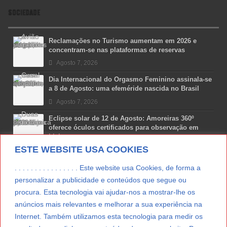
SOCIEDADE
Reclamações no Turismo aumentam em 2026 e
concentram-se nas plataformas de reservas
Agosto 7, 2026
Dia Internacional do Orgasmo Feminino assinala-se
a 8 de Agosto: uma efeméride nascida no Brasil
Agosto 7, 2026
Eclipse solar de 12 de Agosto: Amoreiras 360º
oferece óculos certificados para observação em
Lisboa
ESTE WEBSITE USA COOKIES
Agosto 7, 2026
Lua Afonso vence prémio internacional de liderança
. . . . . . . . . . . . . . . . Este website usa Cookies, de forma a
em engenharia espacial nos EUA
personalizar a publicidade e conteúdos que segue ou
Agosto 7, 2026
procura. Esta tecnologia vai ajudar-nos a mostrar-lhe os
anúncios mais relevantes e melhorar a sua experiência na
Preparar o carro para as férias de Verão
Internet. Também utilizamos esta tecnologia para medir os
Agosto 5, 2026