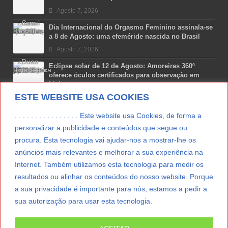
Agosto 7, 2026
Dia Internacional do Orgasmo Feminino assinala-se
a 8 de Agosto: uma efeméride nascida no Brasil
Agosto 7, 2026
Eclipse solar de 12 de Agosto: Amoreiras 360º
oferece óculos certificados para observação em
Lisboa
ESTE WEBSITE USA COOKIES
Agosto 7, 2026
Lua Afonso vence prémio internacional de liderança
. . . . . . . . . . . . . . . . Este website usa Cookies, de forma a
em engenharia espacial nos EUA
personalizar a publicidade e conteúdos que segue ou
Agosto 7, 2026
procura. Esta tecnologia vai ajudar-nos a mostrar-lhe os
anúncios mais relevantes e melhorar a sua experiência na
Preparar o carro para as férias de Verão
Internet. Também utilizamos esta tecnologia para medir os
Agosto 5, 2026
resultados ou alinhar os conteúdos do nosso website. Porque
a sua privacidade é importante para nós, estamos a pedir a
sua autorização para usar esta tecnologia.
LER MAIS