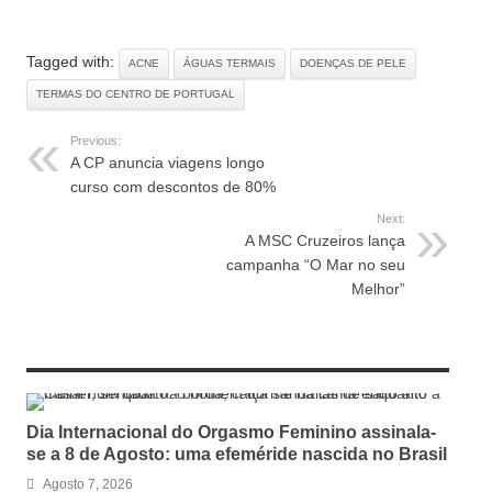
referência e reforça
aposta em temas-chave
da prática clínica
Tagged with:
ACNE
ÁGUAS TERMAIS
DOENÇAS DE PELE
TERMAS DO CENTRO DE PORTUGAL
Previous:
A CP anuncia viagens longo
curso com descontos de 80%
Next:
A MSC Cruzeiros lança
campanha “O Mar no seu
Melhor”
RELATED ARTICLES
Dia Internacional do Orgasmo Feminino assinala-
se a 8 de Agosto: uma efeméride nascida no Brasil
Agosto 7, 2026