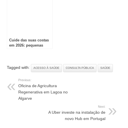
à nutrição no cancro
Cuide das suas costas
em 2026: pequenas
mudanças, grandes
resultados
Tagged with:
ACESSO À SAÚDE
CONSULTA PÚBLICA
SAÚDE
Previous:
Oficina de Agricultura
Regenerativa em Lagoa no
Algarve
Next:
A Uber investe na instalação de
novo Hub em Portugal