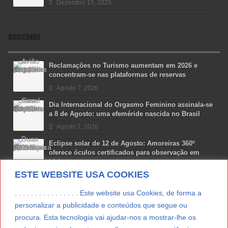
Dezembro 15, 2025
SOCIEDADE
Reclamações no Turismo aumentam em 2026 e
concentram-se nas plataformas de reservas
Agosto 7, 2026
Dia Internacional do Orgasmo Feminino assinala-se
a 8 de Agosto: uma efeméride nascida no Brasil
Agosto 7, 2026
Eclipse solar de 12 de Agosto: Amoreiras 360º
oferece óculos certificados para observação em
Lisboa
ESTE WEBSITE USA COOKIES
Agosto 7, 2026
Lua Afonso vence prémio internacional de liderança
. . . . . . . . . . . . . . . . Este website usa Cookies, de forma a
em engenharia espacial nos EUA
personalizar a publicidade e conteúdos que segue ou
Agosto 7, 2026
procura. Esta tecnologia vai ajudar-nos a mostrar-lhe os