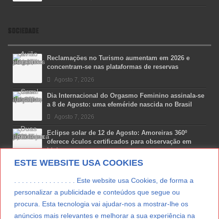
SOCIEDADE
Reclamações no Turismo aumentam em 2026 e
concentram-se nas plataformas de reservas
Agosto 7, 2026
Dia Internacional do Orgasmo Feminino assinala-se
a 8 de Agosto: uma efeméride nascida no Brasil
Agosto 7, 2026
Eclipse solar de 12 de Agosto: Amoreiras 360º
oferece óculos certificados para observação em
Lisboa
ESTE WEBSITE USA COOKIES
Agosto 7, 2026
Lua Afonso vence prémio internacional de liderança
. . . . . . . . . . . . . . . . Este website usa Cookies, de forma a
em engenharia espacial nos EUA
personalizar a publicidade e conteúdos que segue ou
Agosto 7, 2026
procura. Esta tecnologia vai ajudar-nos a mostrar-lhe os
anúncios mais relevantes e melhorar a sua experiência na
Preparar o carro para as férias de Verão