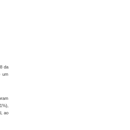
 8 da
e um
foram
21%),
l, ao