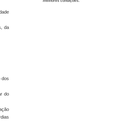
melhores condições.
idade
s, da
o dos
ar do
ação
rdias