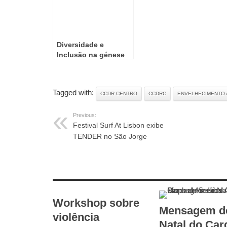
Diversidade e
Inclusão na génese
do Grupo Ageas
Tagged with:
CCDR CENTRO
CCDRC
ENVELHECIMENTO 
Previous:
Festival Surf At Lisbon exibe
TENDER no São Jorge
RELATED ARTICLES
Workshop sobre
Mensagem d
violência
Natal do Car