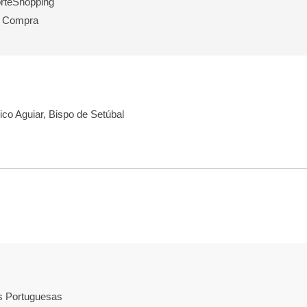
orteShopping
e Compra
o Aguiar, Bispo de Setúbal
s Portuguesas