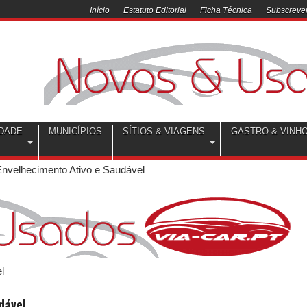
Início
Estatuto Editorial
Ficha Técnica
Subscrever
DADE
MUNICÍPIOS
SÍTIOS & VIAGENS
GASTRO & VINH
Envelhecimento Ativo e Saudável
dável