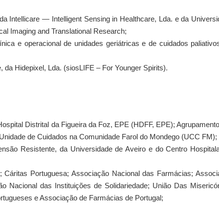
da Intellicare — Intelligent Sensing in Healthcare, Lda. e da Univers
cal Imaging and Translational Research;
nica e operacional de unidades geriátricas e de cuidados paliativo
, da Hidepixel, Lda. (siosLIFE – For Younger Spirits).
Hospital Distrital da Figueira da Foz, EPE (HDFF, EPE); Agrupament
Unidade de Cuidados na Comunidade Farol do Mondego (UCC FM);
ensão Resistente, da Universidade de Aveiro e do Centro Hospital
 Cáritas Portuguesa; Associação Nacional das Farmácias; Associ
o Nacional das Instituições de Solidariedade; União Das Misericó
rtugueses e Associação de Farmácias de Portugal;