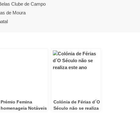
o Belas Clube de Campo
uas de Moura
atal
Prémio Femina
Colónia de Férias d´O
homenageia Notáveis
Século não se realiza
Mulheres
este verão
Portuguesas