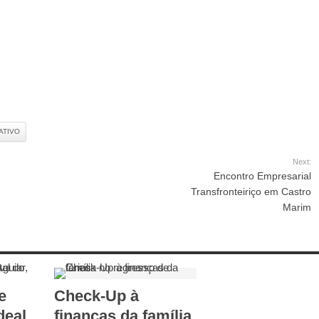
ATIVO
Next:
Encontro Empresarial
Transfronteiriço em Castro
Marim
e
Check-Up à
deal
finanças da família