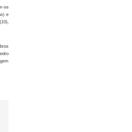
am-se
as) e
(10),
bros
Pedro
magem