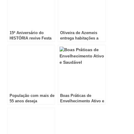
15º Aniversário do
Oliveira de Azemeis
HISTÓRIA revive Festa
entrega habitações a
Black & White de
famílias carenciadas
Truman Capote
População com mais de
Boas Práticas de
55 anos deseja
Envelhecimento Ativo e
continuar ativa e em
Saudável
forma!