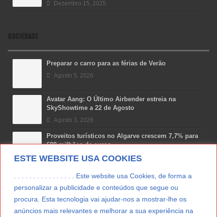
Dezembro 15, 2025
SOCIEDADE
Preparar o carro para as férias de Verão
Agosto 5, 2026
Avatar Aang: O Último Airbender estreia na
SkyShowtime a 22 de Agosto
Agosto 3, 2026
Proveitos turísticos no Algarve crescem 7,7% para
698 milhões de euros
ESTE WEBSITE USA COOKIES
Julho 31, 2026
Costa Boal Branco 2025: nova colheita reforça
. . . . . . . . . . . . . . . . Este website usa Cookies, de forma a
aposta nos brancos do Douro
personalizar a publicidade e conteúdos que segue ou
Julho 29, 2026
procura. Esta tecnologia vai ajudar-nos a mostrar-lhe os
Novas 7 Maravilhas de Portugal: Setúbal recebe
anúncios mais relevantes e melhorar a sua experiência na