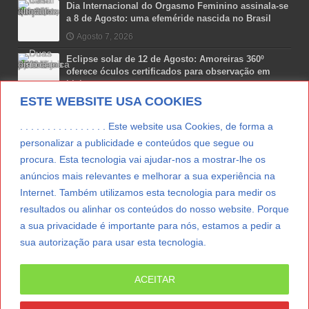
Dia Internacional do Orgasmo Feminino assinala-se
a 8 de Agosto: uma efeméride nascida no Brasil
Agosto 7, 2026
Eclipse solar de 12 de Agosto: Amoreiras 360º
oferece óculos certificados para observação em
Lisboa
ESTE WEBSITE USA COOKIES
Agosto 7, 2026
Lua Afonso vence prémio internacional de liderança
. . . . . . . . . . . . . . . . Este website usa Cookies, de forma a
em engenharia espacial nos EUA
personalizar a publicidade e conteúdos que segue ou
Agosto 7, 2026
procura. Esta tecnologia vai ajudar-nos a mostrar-lhe os
anúncios mais relevantes e melhorar a sua experiência na
Preparar o carro para as férias de Verão
Internet. Também utilizamos esta tecnologia para medir os
Agosto 5, 2026
resultados ou alinhar os conteúdos do nosso website. Porque
a sua privacidade é importante para nós, estamos a pedir a
sua autorização para usar esta tecnologia.
LER MAIS
ACEITAR
© Copyright 2012/2026 IpressJournal, Direitos
Reservados. |
Estatuto Editorial
|
Ficha Técnica
|