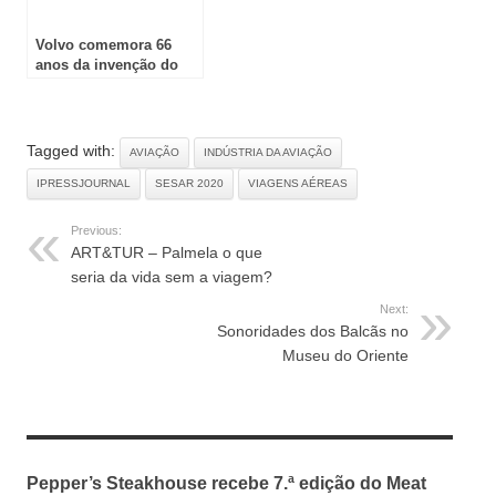
Volvo comemora 66
anos da invenção do
cinto de segurança
Tagged with:
AVIAÇÃO
INDÚSTRIA DA AVIAÇÃO
IPRESSJOURNAL
SESAR 2020
VIAGENS AÉREAS
Previous:
ART&TUR – Palmela o que
seria da vida sem a viagem?
Next:
Sonoridades dos Balcãs no
Museu do Oriente
RELATED ARTICLES
Pepper’s Steakhouse recebe 7.ª edição do Meat