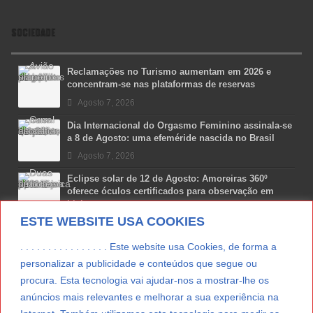
SOCIEDADE
Reclamações no Turismo aumentam em 2026 e
concentram-se nas plataformas de reservas
Agosto 7, 2026
Dia Internacional do Orgasmo Feminino assinala-se
a 8 de Agosto: uma efeméride nascida no Brasil
Agosto 7, 2026
Eclipse solar de 12 de Agosto: Amoreiras 360º
oferece óculos certificados para observação em
Lisboa
ESTE WEBSITE USA COOKIES
Agosto 7, 2026
Lua Afonso vence prémio internacional de liderança
. . . . . . . . . . . . . . . . Este website usa Cookies, de forma a
em engenharia espacial nos EUA
personalizar a publicidade e conteúdos que segue ou
Agosto 7, 2026
procura. Esta tecnologia vai ajudar-nos a mostrar-lhe os
anúncios mais relevantes e melhorar a sua experiência na
Preparar o carro para as férias de Verão