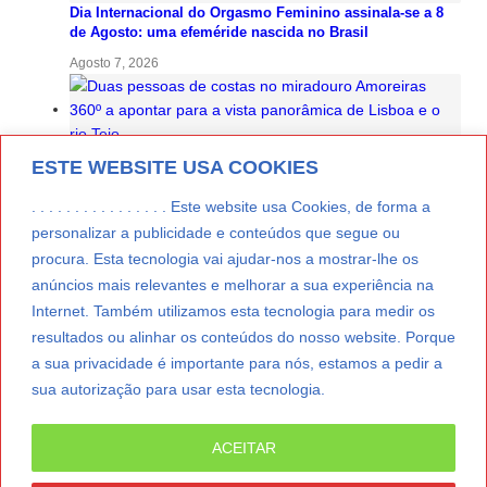
Dia Internacional do Orgasmo Feminino assinala-se a 8
de Agosto: uma efeméride nascida no Brasil
Agosto 7, 2026
Eclipse solar de 12 de Agosto: Amoreiras 360º oferece
ESTE WEBSITE USA COOKIES
óculos certificados para observação em Lisboa
Agosto 7, 2026
. . . . . . . . . . . . . . . . Este website usa Cookies, de forma a
personalizar a publicidade e conteúdos que segue ou
procura. Esta tecnologia vai ajudar-nos a mostrar-lhe os
anúncios mais relevantes e melhorar a sua experiência na
Lua Afonso vence prémio internacional de liderança em
Internet. Também utilizamos esta tecnologia para medir os
engenharia espacial nos EUA
resultados ou alinhar os conteúdos do nosso website. Porque
Agosto 7, 2026
a sua privacidade é importante para nós, estamos a pedir a
sua autorização para usar esta tecnologia.
LER MAIS
Preparar o carro para as férias de Verão
Agosto 5, 2026
ACEITAR
© Copyright 2012/2026 IpressJournal, Direitos Reservados. |