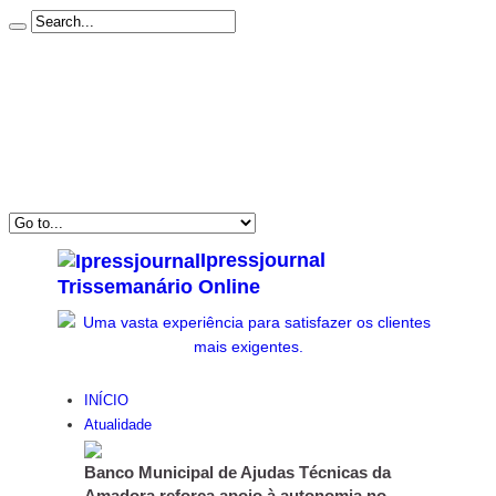
Início
Estatuto Editorial
Ficha Técnica
Subscrever Newsletter
Contacto
Politica de Privacidade & Cookies
Ipressjournal
Trissemanário Online
INÍCIO
Atualidade
Banco Municipal de Ajudas Técnicas da
Amadora reforça apoio à autonomia no