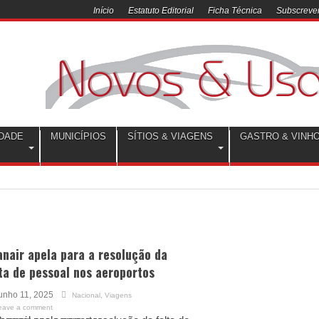
Início
Estatuto Editorial
Ficha Técnica
Subscrever
DADE
MUNICÍPIOS
SÍTIOS & VIAGENS
GASTRO & VINH
nair apela para a resolução da
ta de pessoal nos aeroportos
unho 11, 2025
Nacional
,
Viagens
eave a comment