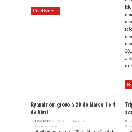
lid
Read More »
mai
ana
ref
com
com
201
ant
aler
Re
Ryanair em greve a 29 de Março 1 e 4
Tri
de Abril
av
Fevereiro 23, 2018
F
Nacional
Leave a comment
L