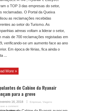
eram o TOP 3 das empresas do setor,
s reclamadas. O Portal da Queixa
lisou as reclamações recebidas
erentes ao setor do Turismo. As
panhias aéreas voltam a liderar o setor,
 mais de 700 reclamações registadas em
9, verificando-se um aumento face ao ano
erior. Em época de férias, fica ainda o
ta ...
ad More »
pulantes de Cabine da Ryanair
ançam para a greve
evereiro 16, 2018
Empresas
,
Viagens
eave a comment