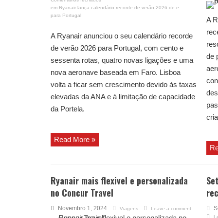
em Ryanair lança calendário recorde de verão 2026 de e
para Portugal
A R
rec
A Ryanair anunciou o seu calendário recorde
res
de verão 2026 para Portugal, com cento e
de 
sessenta rotas, quatro novas ligações e uma
aer
nova aeronave baseada em Faro. Lisboa
con
volta a ficar sem crescimento devido às taxas
des
elevadas da ANA e à limitação de capacidade
pas
da Portela.
cri
Read More »
Re
Ryanair mais flexivel e personalizada
Set
no Concur Travel
re
Novembro 1, 2024
S
Viagens
Leave a comment
L