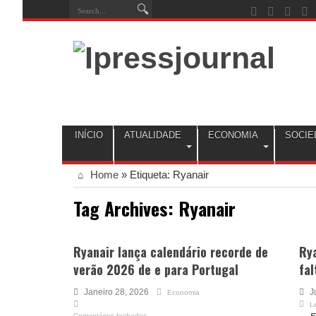
INÍCIO
ATUALIDADE
ECONOMIA
SOCIE
Home
»
Etiqueta:
Ryanair
Tag Archives:
Ryanair
Ryanair lança calendário recorde de
Rya
verão 2026 de e para Portugal
fal
Janeiro 28, 2026
J
Economia
L
Comentários fechados