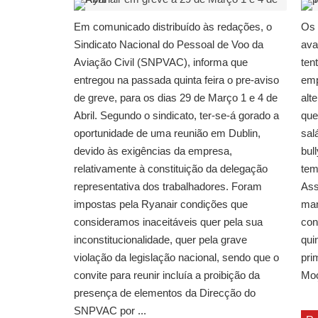
Em comunicado distribuído às redações, o
Os 
Sindicato Nacional do Pessoal de Voo da
ava
Aviação Civil (SNPVAC), informa que
ten
entregou na passada quinta feira o pre-aviso
emp
de greve, para os dias 29 de Março 1 e 4 de
alt
Abril. Segundo o sindicato, ter-se-á gorado a
que
oportunidade de uma reunião em Dublin,
sal
devido às exigências da empresa,
bul
relativamente à constituição da delegação
tem
representativa dos trabalhadores. Foram
Ass
impostas pela Ryanair condições que
man
consideramos inaceitáveis quer pela sua
con
inconstitucionalidade, quer pela grave
qui
violação da legislação nacional, sendo que o
pri
convite para reunir incluía a proibição da
Moç
presença de elementos da Direcção do
SNPVAC por ...