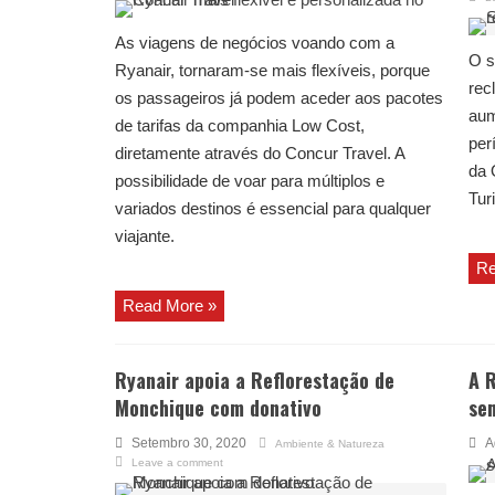
As viagens de negócios voando com a
O s
Ryanair, tornaram-se mais flexíveis, porque
rec
os passageiros já podem aceder aos pacotes
aum
de tarifas da companhia Low Cost,
per
diretamente através do Concur Travel. A
da 
possibilidade de voar para múltiplos e
Tur
variados destinos é essencial para qualquer
viajante.
Re
Read More »
Ryanair apoia a Reflorestação de
A 
Monchique com donativo
se
Setembro 30, 2020
A
Ambiente & Natureza
Leave a comment