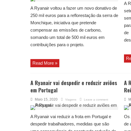
A R
A Ryanair voltou a fazer um novo donativo de
set
250 mil euros para a reflorestação da serra de
sem
Monchique, iniciativa que pretende
par
compensar as emissões de carbono,
de 
somando um total de 500 mil euros em
des
contribuições para o projeto.
Re
Read More »
A Ryanair vai despedir e reduzir aviões
A R
em Portugal
Re
Maio 15, 2020
M
Viagens
Leave a comment
A Ryanair vai reduzir a frota em Portugal e
Os 
despedir trabalhadores, medidas que são
de 