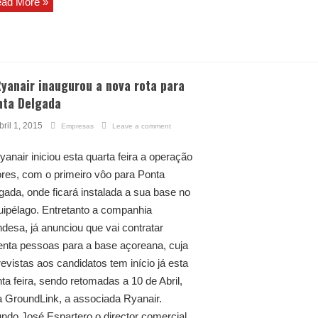
ad More »
yanair inaugurou a nova rota para
nta Delgada
bril 1, 2015
Empresas
Leave a comment
yanair iniciou esta quarta feira a operação
res, com o primeiro vôo para Ponta
gada, onde ficará instalada a sua base no
uipélago. Entretanto a companhia
andesa, já anunciou que vai contratar
enta pessoas para a base açoreana, cuja
revistas aos candidatos tem início já esta
nta feira, sendo retomadas a 10 de Abril,
a GroundLink, a associada Ryanair.
ndo José Espartero o director comercial