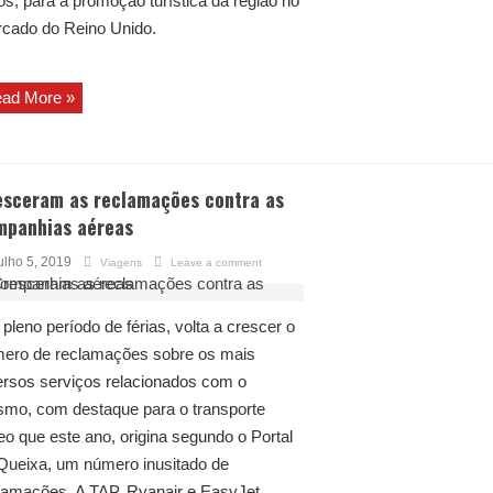
os, para a promoção turística da região no
cado do Reino Unido.
ad More »
esceram as reclamações contra as
mpanhias aéreas
ulho 5, 2019
Viagens
Leave a comment
pleno período de férias, volta a crescer o
ero de reclamações sobre os mais
ersos serviços relacionados com o
ismo, com destaque para o transporte
eo que este ano, origina segundo o Portal
Queixa, um número inusitado de
lamações. A TAP, Ryanair e EasyJet