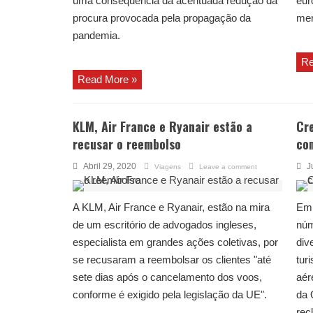
uma consequência da acentuada redução da
eur
procura provocada pela propagação da
mer
pandemia.
Re
Read More »
KLM, Air France e Ryanair estão a
Cr
recusar o reembolso
co
Abril 29, 2020
J
Viagens
Leave a comment
A KLM, Air France e Ryanair, estão na mira
Em 
de um escritório de advogados ingleses,
núm
especialista em grandes ações coletivas, por
div
se recusaram a reembolsar os clientes "até
tur
sete dias após o cancelamento dos voos,
aér
conforme é exigido pela legislação da UE".
da 
rec