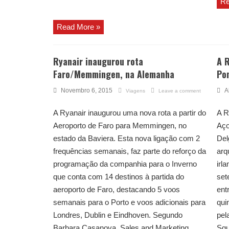
Re
Read More »
Ryanair inaugurou rota
A R
Faro/Memmingen, na Alemanha
Po
Novembro 6, 2015
A
Viagens
Leave a comment
A Ryanair inaugurou uma nova rota a partir do
A R
Aeroporto de Faro para Memmingen, no
Aço
estado da Baviera. Esta nova ligação com 2
Del
frequências semanais, faz parte do reforço da
arq
programação da companhia para o Inverno
irl
que conta com 14 destinos à partida do
set
aeroporto de Faro, destacando 5 voos
ent
semanais para o Porto e voos adicionais para
qui
Londres, Dublin e Eindhoven. Segundo
pel
Barbara Casanova, Sales and Marketing
Sgu