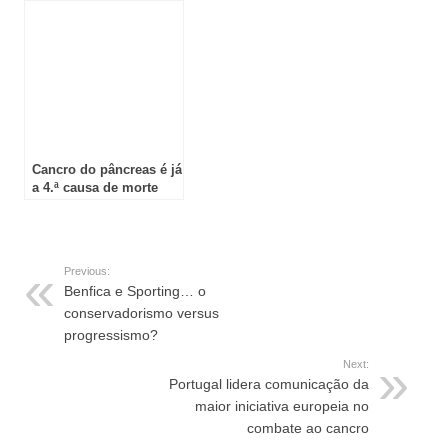
sete são portugueses
na prática clínica em
Gastrenterologia
Cancro do pâncreas é já
a 4.ª causa de morte
por cancro na Europa
Previous:
Benfica e Sporting… o
conservadorismo versus
progressismo?
Next:
Portugal lidera comunicação da
maior iniciativa europeia no
combate ao cancro