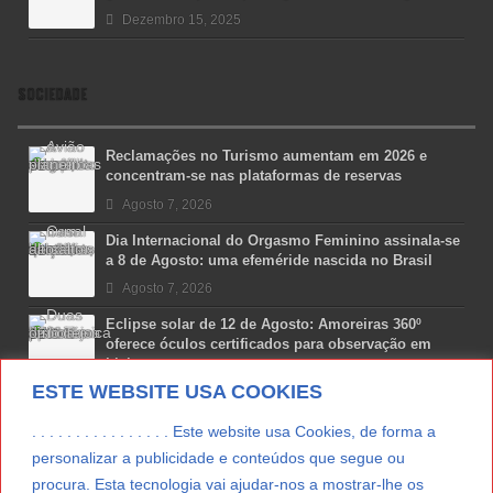
Dezembro 15, 2025
SOCIEDADE
Reclamações no Turismo aumentam em 2026 e
concentram-se nas plataformas de reservas
Agosto 7, 2026
Dia Internacional do Orgasmo Feminino assinala-se
a 8 de Agosto: uma efeméride nascida no Brasil
Agosto 7, 2026
Eclipse solar de 12 de Agosto: Amoreiras 360º
oferece óculos certificados para observação em
Lisboa
ESTE WEBSITE USA COOKIES
Agosto 7, 2026
Lua Afonso vence prémio internacional de liderança
. . . . . . . . . . . . . . . . Este website usa Cookies, de forma a
em engenharia espacial nos EUA
personalizar a publicidade e conteúdos que segue ou
Agosto 7, 2026
procura. Esta tecnologia vai ajudar-nos a mostrar-lhe os