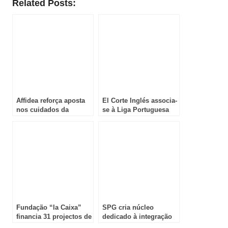
Related Posts:
Affidea reforça aposta
El Corte Inglés associa-
nos cuidados da
se à Liga Portuguesa
mulher com aquisição
Contra o Cancro na
estratégica da Go Clinic
campanha Outubro
Rosa
Fundação “la Caixa”
SPG cria núcleo
financia 31 projectos de
dedicado à integração
biomedicina e saúde;
da Inteligência Artificial