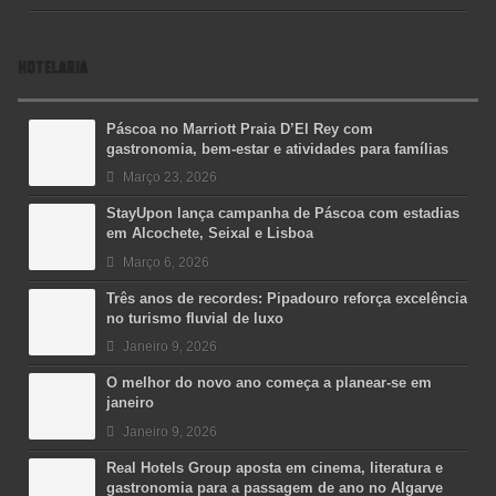
HOTELARIA
Páscoa no Marriott Praia D’El Rey com
gastronomia, bem-estar e atividades para famílias
Março 23, 2026
StayUpon lança campanha de Páscoa com estadias
em Alcochete, Seixal e Lisboa
Março 6, 2026
Três anos de recordes: Pipadouro reforça excelência
no turismo fluvial de luxo
Janeiro 9, 2026
O melhor do novo ano começa a planear-se em
janeiro
Janeiro 9, 2026
Real Hotels Group aposta em cinema, literatura e
gastronomia para a passagem de ano no Algarve