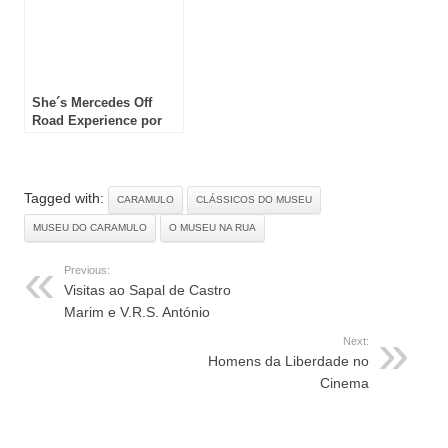
She´s Mercedes Off
Road Experience por
terras do Douro
Tagged with:
CARAMULO
CLÁSSICOS DO MUSEU
MUSEU DO CARAMULO
O MUSEU NA RUA
Previous:
Visitas ao Sapal de Castro
Marim e V.R.S. António
Next:
Homens da Liberdade no
Cinema
RELATED ARTICLES