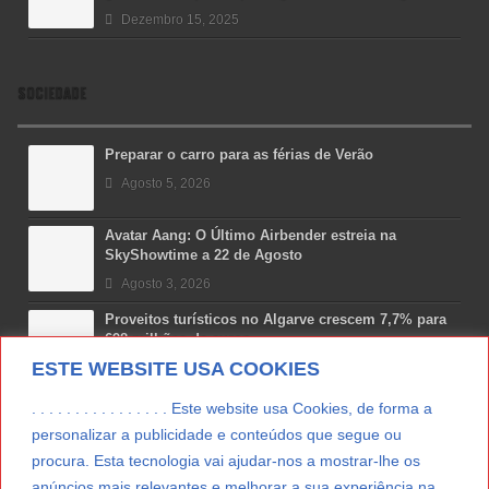
Dezembro 15, 2025
SOCIEDADE
Preparar o carro para as férias de Verão
Agosto 5, 2026
Avatar Aang: O Último Airbender estreia na
SkyShowtime a 22 de Agosto
Agosto 3, 2026
Proveitos turísticos no Algarve crescem 7,7% para
698 milhões de euros
ESTE WEBSITE USA COOKIES
Julho 31, 2026
Costa Boal Branco 2025: nova colheita reforça
. . . . . . . . . . . . . . . . Este website usa Cookies, de forma a
aposta nos brancos do Douro
personalizar a publicidade e conteúdos que segue ou
Julho 29, 2026
procura. Esta tecnologia vai ajudar-nos a mostrar-lhe os
anúncios mais relevantes e melhorar a sua experiência na
Novas 7 Maravilhas de Portugal: Setúbal recebe