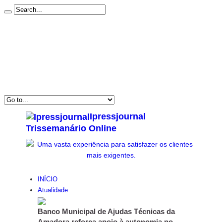
Início
Estatuto Editorial
Ficha Técnica
Subscrever Newsletter
Contacto
Politica de Privacidade & Cookies
Ipressjournal
Trissemanário Online
INÍCIO
Atualidade
Banco Municipal de Ajudas Técnicas da
Amadora reforça apoio à autonomia no