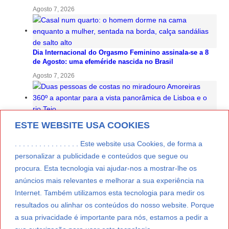
Agosto 7, 2026
Dia Internacional do Orgasmo Feminino assinala-se a 8
de Agosto: uma efeméride nascida no Brasil
Agosto 7, 2026
Eclipse solar de 12 de Agosto: Amoreiras 360º oferece
ESTE WEBSITE USA COOKIES
óculos certificados para observação em Lisboa
Agosto 7, 2026
. . . . . . . . . . . . . . . . Este website usa Cookies, de forma a
personalizar a publicidade e conteúdos que segue ou
procura. Esta tecnologia vai ajudar-nos a mostrar-lhe os
anúncios mais relevantes e melhorar a sua experiência na
Lua Afonso vence prémio internacional de liderança em
Internet. Também utilizamos esta tecnologia para medir os
engenharia espacial nos EUA
resultados ou alinhar os conteúdos do nosso website. Porque
Agosto 7, 2026
a sua privacidade é importante para nós, estamos a pedir a