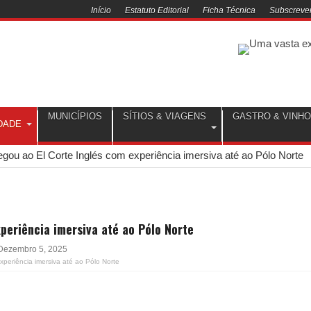
Início
Estatuto Editorial
Ficha Técnica
Subscrever
MUNICÍPIOS
SÍTIOS & VIAGENS
GASTRO & VINH
DADE
hegou ao El Corte Inglés com experiência imersiva até ao Pólo Norte
xperiência imersiva até ao Pólo Norte
Dezembro 5, 2025
xperiência imersiva até ao Pólo Norte