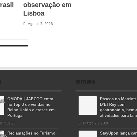
rasil
observação em
Lisboa
Agosto 7, 2026
A
HOTELARIA
OMODA | JAECOO entra
Páscoa no Marriott
no Top 3 de vendas no
D’El Rey com
Reino Unido e cresce em
gastronomia, bem-e
Portugal
atividades para fam
o 7, 2026
Março 23, 2026
Reclamações no Turismo
StayUpon lança c