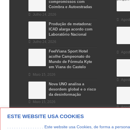
compromissos com
Coimbra e Autoestradas
Julho 24, 2026
Agost
Produção de metadona:
ICAD alarga acordo com
Laboratório Nacional
Julho 24, 2026
FeelViana Sport Hotel
Agost
acolhe Campeonato do
Mundo de Fórmula Kyte
em Viana do Castelo
Maio 15, 2026
Agost
Nova UNO analisa a
desordem global e o risco
da desinformação
Maio 15, 2026
Agost
ESTE WEBSITE USA COOKIES
. . . . . . . . . . . . . . . . Este website usa Cookies, de forma a p