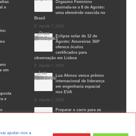
adias
Orgasmo Feminino
al e
assinala-se a 8 de Agosto:
uma efeméride nascida no
Brasil
Agosto 7, 2026
des:
Eclipse solar de 12 de
smo
Agosto: Amoreiras 360º
oferece óculos
certificados para
observação em Lisboa
ano
Agosto 7, 2026
se em
Lua Afonso vence prémio
internacional de liderança
em engenharia espacial
nos EUA
aposta
ra e
Agosto 7, 2026
no
Preparar o carro para as
férias de Verão
Agosto 5, 2026
a vai ajudar-nos a