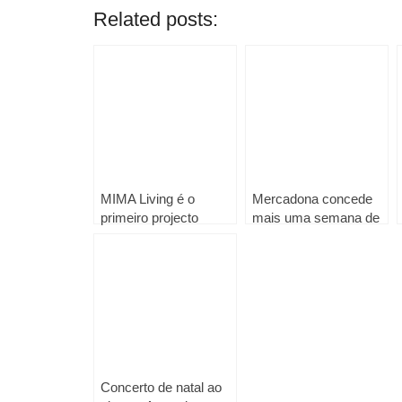
Related posts:
MIMA Living é o
Mercadona concede
primeiro projecto
mais uma semana de
turístico da Kronos
férias e um salário
Homes em Lisboa
extra a 110 mil
trabalhadores em 2026
Concerto de natal ao