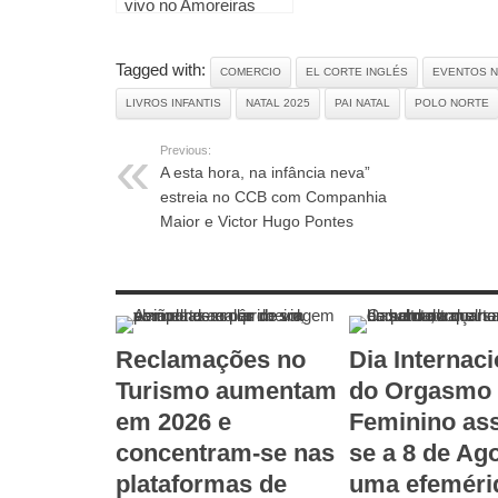
vivo no Amoreiras
Shopping Center
Tagged with:
COMERCIO
EL CORTE INGLÉS
EVENTOS N
LIVROS INFANTIS
NATAL 2025
PAI NATAL
POLO NORTE
Previous:
A esta hora, na infância neva”
estreia no CCB com Companhia
Maior e Victor Hugo Pontes
RELATED ARTICLES
Reclamações no
Dia Internaci
Turismo aumentam
do Orgasmo
em 2026 e
Feminino ass
concentram-se nas
se a 8 de Ag
plataformas de
uma efeméri