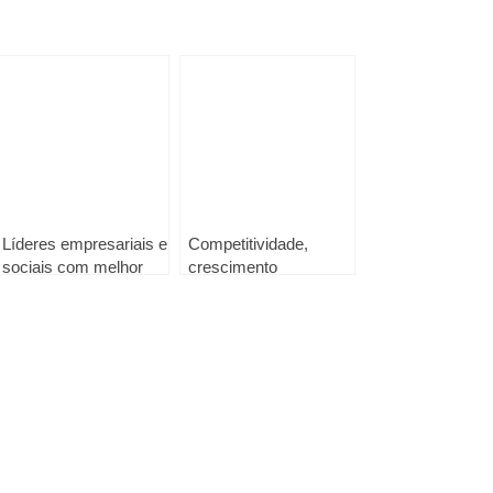
Líderes empresariais e
Competitividade,
sociais com melhor
crescimento
reputação em Portugal
económico e opções
em 2025
estratégicas do
OE2026 em debate
organizado por AESE,
Deloitte e Forum para
a Competitividade