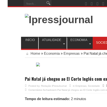
INÍCIO
ATUALIDADE
ECONOMIA
SOCIE
Home
»
Economia
»
Empresas
»
Pai Natal já c
Pai Natal já chegou ao El Corte Inglés com e
Posted by:
Redação iPressJournal
in
Empresas
,
Sociedade
Comentários fechados
em Pai Natal já chegou ao El Corte Inglés com e
Tempo de leitura estimado:
2 minutos