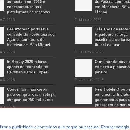
aumentam em 2026 e
de Páscoa com est
concentram-se nas
em Alcochete, Seix
plataformas de reservas
Lisboa
o 7, 2026
Março 6, 2026
FeelAzores Sports leva
Três anos de recor
conceito do FeelViana aos
Pipadouro reforça
Açores com tours de
excelência no turi
bicicleta em São Miguel
fluvial de luxo
o 5, 2026
Janeiro 9, 2026
In Beauty 2026 reforça
O melhor do novo 
aposta na barbearia no
começa a planear-
Pavilhão Carlos Lopes
janeiro
o 3, 2026
Janeiro 9, 2026
Concelhos mais caros
Real Hotels Group 
para comprar casa: sete já
em cinema, literatu
atingem os 750 mil euros
gastronomia para a
passagem de ano 
o 3, 2026
Algarve
Dezembro 15, 2025
ersonalizar a publicidade e conteúdos que segue ou procura. Esta tecnologi