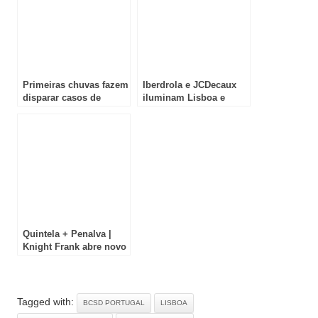
Primeiras chuvas fazem
Iberdrola e JCDecaux
disparar casos de
iluminam Lisboa e
pragas em Lisboa e
Porto com um natal
Setúbal
verde e cheio de magia
Quintela + Penalva |
Knight Frank abre novo
escritório comercial
junto às Amoreiras
Tagged with:
BCSD PORTUGAL
LISBOA