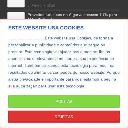
Agosto 3, 2026
Proveitos turísticos no Algarve crescem 7,7% para
698 milhões de euros
ESTE WEBSITE USA COOKIES
Julho 31, 2026
Costa Boal Branco 2025: nova colheita reforça
. . . . . . . . . . . . . . . . Este website usa Cookies, de forma a
aposta nos brancos do Douro
personalizar a publicidade e conteúdos que segue ou
Julho 29, 2026
procura. Esta tecnologia vai ajudar-nos a mostrar-lhe os
anúncios mais relevantes e melhorar a sua experiência na
Novas 7 Maravilhas de Portugal: Setúbal recebe
final regional da Grande Lisboa
Internet. Também utilizamos esta tecnologia para medir os
Julho 29, 2026
resultados ou alinhar os conteúdos do nosso website. Porque
a sua privacidade é importante para nós, estamos a pedir a
sua autorização para usar esta tecnologia.
LER MAIS
ACEITAR
© Copyright 2012/2026 IpressJournal, Direitos
Reservados. |
Estatuto Editorial
|
Ficha Técnica
|
REJEITAR
CONTATO
|
SUBSCREVER NEWSLETTER
|
SpringParty
|
Suporte Técnico
|