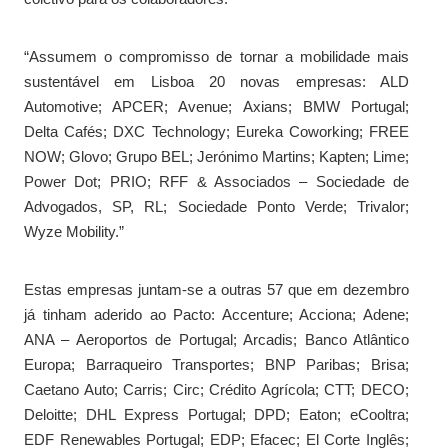
“Assumem o compromisso de tornar a mobilidade mais
sustentável em Lisboa 20 novas empresas: ALD
Automotive; APCER; Avenue; Axians; BMW Portugal;
Delta Cafés; DXC Technology; Eureka Coworking; FREE
NOW; Glovo; Grupo BEL; Jerónimo Martins; Kapten; Lime;
Power Dot; PRIO; RFF & Associados – Sociedade de
Advogados, SP, RL; Sociedade Ponto Verde; Trivalor;
Wyze Mobility.”
Estas empresas juntam-se a outras 57 que em dezembro
já tinham aderido ao Pacto: Accenture; Acciona; Adene;
ANA – Aeroportos de Portugal; Arcadis; Banco Atlântico
Europa; Barraqueiro Transportes; BNP Paribas; Brisa;
Caetano Auto; Carris; Circ; Crédito Agrícola; CTT; DECO;
Deloitte; DHL Express Portugal; DPD; Eaton; eCooltra;
EDF Renewables Portugal; EDP; Efacec; El Corte Inglês;