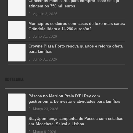
Concelhos mais caros para comprar casa: sete já
atingem os 750 mil euros
Agosto 3, 2026
Municípios costeiros com casas de luxo mais caras:
Grândola lidera a 14.286 euros/m2
Julho 31, 2026
Crowne Plaza Porto renova quartos e reforça oferta
para famílias
Julho 31, 2026
HOTELARIA
Páscoa no Marriott Praia D’El Rey com
gastronomia, bem-estar e atividades para famílias
Março 23, 2026
StayUpon lança campanha de Páscoa com estadias
em Alcochete, Seixal e Lisboa
Março 6, 2026